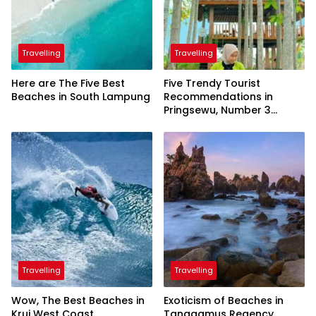
Travelling
Travelling
Here are The Five Best
Five Trendy Tourist
Beaches in South Lampung
Recommendations in
Pringsewu, Number 3
Inaugurated by the
President
Travelling
Travelling
Wow, The Best Beaches in
Exoticism of Beaches in
Krui West Coast
Tanggamus Regency,