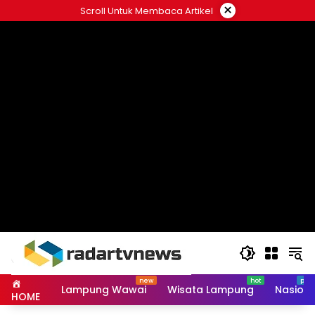
Skip
×
Scroll Untuk Membaca Artikel
to
content
Lampung Wawai
Wisata Lampung
Nasiona
HOME