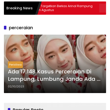
Kejati Targetkan Berkas Arinal Rampung
AKBP Rama
Breaking News
Bulan Agustus
& Curas
perceraian
Peristiwa
Ada 17.148 Kasus Perceraian Di
Lampung, Lumbung Janda Ada Di
Kabupaten Mana ?
02/10/2023
Popular Posts