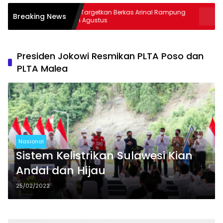
Kejati Targetkan Berkas Arinal Rampung
AKBP Ramad
Breaking News
Bulan Agustus
& Curas
Presiden Jokowi Resmikan PLTA Poso dan
PLTA Malea
Nasional
Sistem Kelistrikan Sulawesi Kian
Andal dan Hijau
25/02/2022