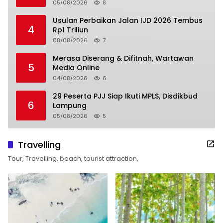
05/08/2026
8
Usulan Perbaikan Jalan IJD 2026 Tembus
4
Rp1 Triliun
08/08/2026
7
Merasa Diserang & Difitnah, Wartawan
5
Media Online
04/08/2026
6
29 Peserta PJJ Siap Ikuti MPLS, Disdikbud
6
Lampung
05/08/2026
5
Travelling
Tour, Travelling, beach, tourist attraction,