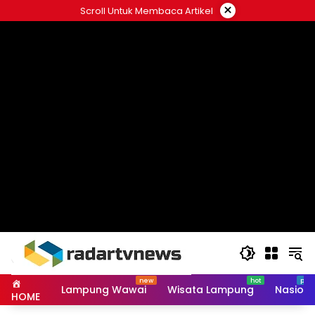
Skip
×
Scroll Untuk Membaca Artikel
to
content
Lampung Wawai
Wisata Lampung
Nasiona
HOME