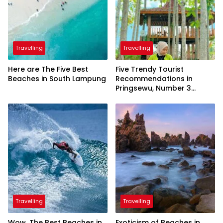
Travelling
Travelling
Here are The Five Best
Five Trendy Tourist
Beaches in South Lampung
Recommendations in
Pringsewu, Number 3
Inaugurated by the
President
Travelling
Travelling
Wow, The Best Beaches in
Exoticism of Beaches in