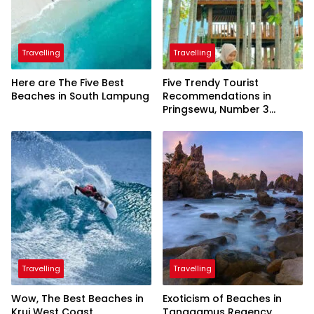
Travelling
Travelling
Here are The Five Best
Five Trendy Tourist
Beaches in South Lampung
Recommendations in
Pringsewu, Number 3
Inaugurated by the
President
Travelling
Travelling
Wow, The Best Beaches in
Exoticism of Beaches in
Krui West Coast
Tanggamus Regency,