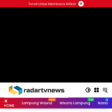
Skip
×
Scroll Untuk Membaca Artikel
to
content
Lampung Wawai
Wisata Lampung
Nasiona
HOME