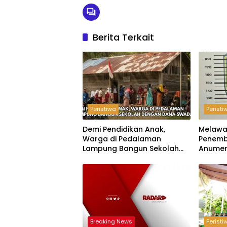
Berita Terkait
Peristiwa
Peristi
Demi Pendidikan Anak,
Melawa
Warga di Pedalaman
Penemb
Lampung Bangun Sekolah
Anumer
dengan Dana Swadaya
‘Pindah
Breaking News
Peristi