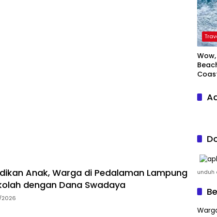
Trav
Wow, 
Beach
Coas
Ad
Do
idikan Anak, Warga di Pedalaman Lampung
unduh a
kolah dengan Dana Swadaya
Be
7/2026
Warga