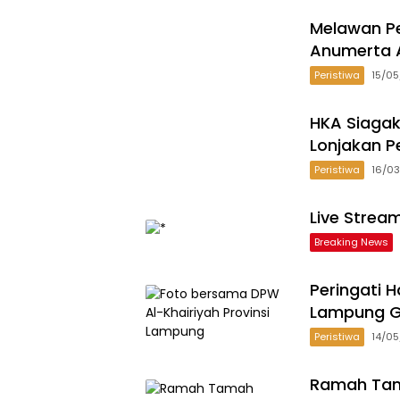
Melawan Pe
Anumerta A
Peristiwa
15/0
HKA Siagak
Lonjakan P
Peristiwa
16/0
Live Strea
Breaking News
Peringati H
Lampung G
Peristiwa
14/0
Ramah Tam