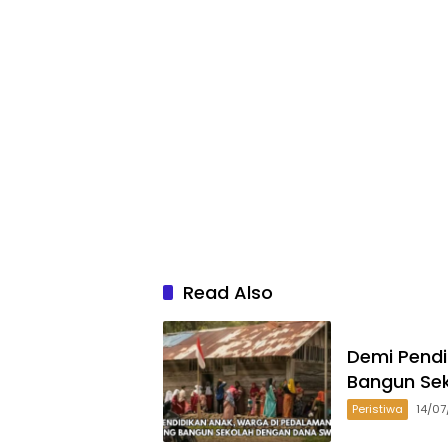
Read Also
Demi Pend
Bangun Se
Peristiwa
14/0