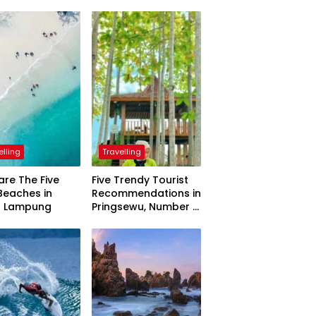
elling
Travelling
are The Five
Five Trendy Tourist
Beaches in
Recommendations in
h Lampung
Pringsewu, Number 3
Inaugurated by the
President