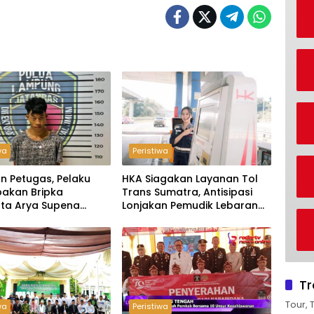
wa
Peristiwa
n Petugas, Pelaku
HKA Siagakan Layanan Tol
akan Bripka
Trans Sumatra, Antisipasi
ta Arya Supena
Lonjakan Pemudik Lebaran
 Alam’ di Teluk Hantu
2026
Tr
Tour, 
wa
Peristiwa