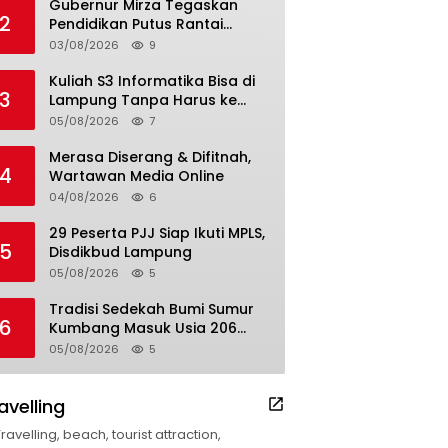
Gubernur Mirza Tegaskan
2
Pendidikan Putus Rantai
Kemiskinan
03/08/2026
9
Kuliah S3 Informatika Bisa di
3
Lampung Tanpa Harus ke
Luar Daerah
05/08/2026
7
Merasa Diserang & Difitnah,
4
Wartawan Media Online
04/08/2026
6
29 Peserta PJJ Siap Ikuti MPLS,
5
Disdikbud Lampung
05/08/2026
5
Tradisi Sedekah Bumi Sumur
6
Kumbang Masuk Usia 206
Tahun
05/08/2026
5
avelling
Travelling, beach, tourist attraction,