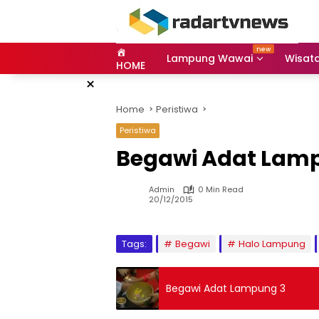
Skip
to
content
Lampung Wawai
Wisat
HOME
×
Home
Peristiwa
Peristiwa
Begawi Adat Lam
Admin
0 Min Read
20/12/2015
Tags:
Begawi
Halo Lampung
Begawi Adat Lampung 3