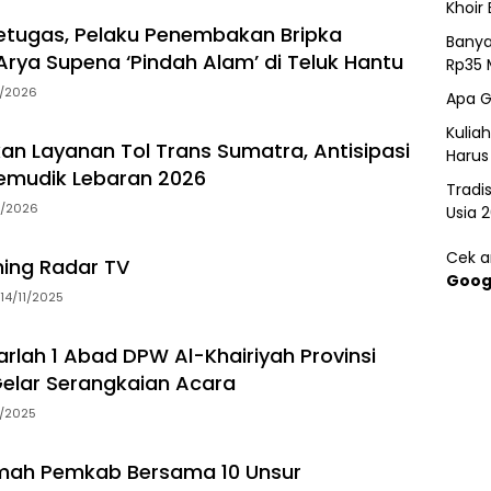
Khoir 
tugas, Pelaku Penembakan Bripka
Banya
rya Supena ‘Pindah Alam’ di Teluk Hantu
Rp35 
5/2026
Apa G
Kulia
an Layanan Tol Trans Sumatra, Antisipasi
Harus
emudik Lebaran 2026
Tradi
3/2026
Usia 
Cek ar
ming Radar TV
Goog
14/11/2025
arlah 1 Abad DPW Al-Khairiyah Provinsi
elar Serangkaian Acara
5/2025
ah Pemkab Bersama 10 Unsur