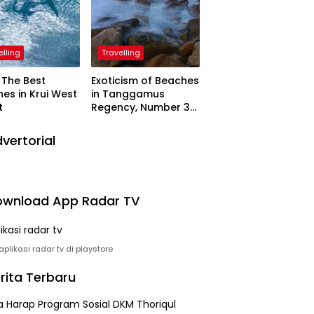
elling
Travelling
The Best
Exoticism of Beaches
es in Krui West
in Tanggamus
t
Regency, Number 3
Resembling Nature
Paintings
vertorial
wnload App Radar TV
plikasi radar tv di playstore
rita Terbaru
 Harap Program Sosial DKM Thoriqul