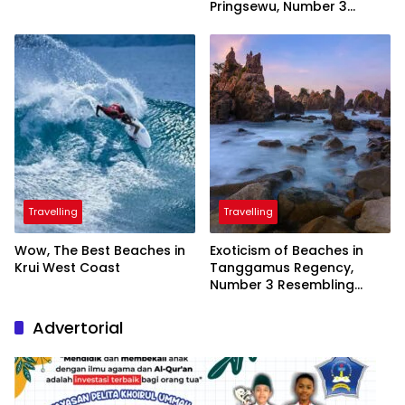
Pringsewu, Number 3
Inaugurated by the
President
Travelling
Travelling
Wow, The Best Beaches in
Exoticism of Beaches in
Krui West Coast
Tanggamus Regency,
Number 3 Resembling
Nature Paintings
Advertorial