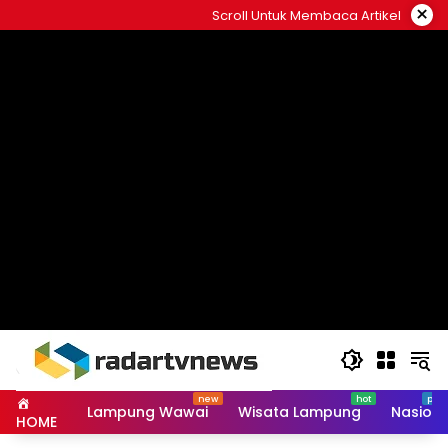
Skip
×
Scroll Untuk Membaca Artikel
to
content
Lampung Wawai
Wisata Lampung
Nasiona
HOME