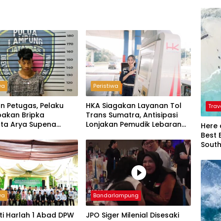
wa
Peristiwa
n Petugas, Pelaku
HKA Siagakan Layanan Tol
Trav
akan Bripka
Trans Sumatra, Antisipasi
ta Arya Supena
Lonjakan Pemudik Lebaran
Here 
 Alam’ di Teluk Hantu
2026
Best 
Sout
wa
Bandarlampung
ti Harlah 1 Abad DPW
JPO Siger Milenial Disesaki