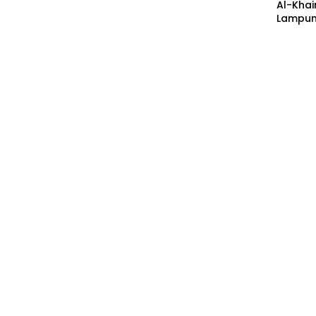
Al-Khai
Lampun
Acara