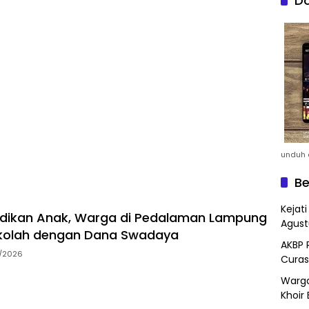
Do
unduh a
Be
Kejat
idikan Anak, Warga di Pedalaman Lampung
Agust
kolah dengan Dana Swadaya
AKBP 
7/2026
Curas
Warga
Khoir 