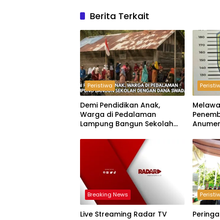
Berita Terkait
Peristiwa
Peristi
Demi Pendidikan Anak,
Melawa
Warga di Pedalaman
Penemb
Lampung Bangun Sekolah
Anumer
dengan Dana Swadaya
‘Pindah
Breaking News
Peristi
Live Streaming Radar TV
Peringa