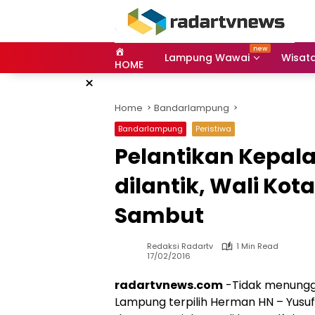
Skip
to
content
Lampung Wawai
Wisat
HOME
×
Home
Bandarlampung
Bandarlampung
Peristiwa
Pelantikan Kepala
dilantik, Wali Ko
Sambut
Redaksi Radartv
1 Min Read
17/02/2016
radartvnews.com
-Tidak menunggu
Lampung terpilih Herman HN – Yusu