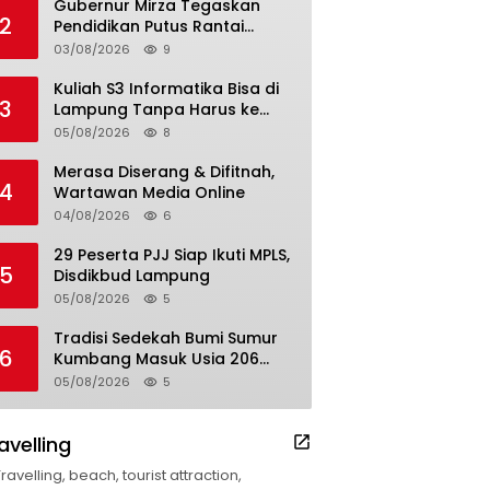
Gubernur Mirza Tegaskan
2
Pendidikan Putus Rantai
Kemiskinan
03/08/2026
9
Kuliah S3 Informatika Bisa di
3
Lampung Tanpa Harus ke
Luar Daerah
05/08/2026
8
Merasa Diserang & Difitnah,
4
Wartawan Media Online
04/08/2026
6
29 Peserta PJJ Siap Ikuti MPLS,
5
Disdikbud Lampung
05/08/2026
5
Tradisi Sedekah Bumi Sumur
6
Kumbang Masuk Usia 206
Tahun
05/08/2026
5
avelling
Travelling, beach, tourist attraction,