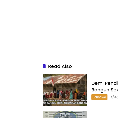
Read Also
Demi Pend
Bangun Se
Peristiwa
14/0