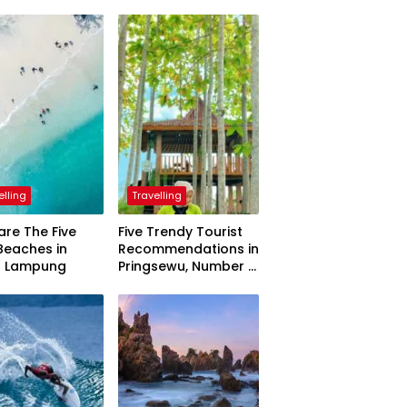
elling
Travelling
are The Five
Five Trendy Tourist
Beaches in
Recommendations in
h Lampung
Pringsewu, Number 3
Inaugurated by the
President