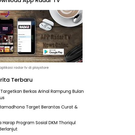
wnload App Radar TV
plikasi radar tv di playstore
rita Terbaru
i Targetkan Berkas Arinal Rampung Bulan
us
Ramadhona Target Berantas Curat &
 Harap Program Sosial DKM Thoriqul
Berlanjut