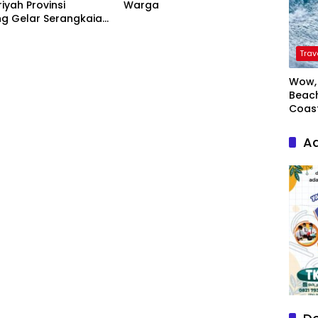
riyah Provinsi
Warga
g Gelar Serangkaian
Trav
Wow, 
Beach
Coas
Ad