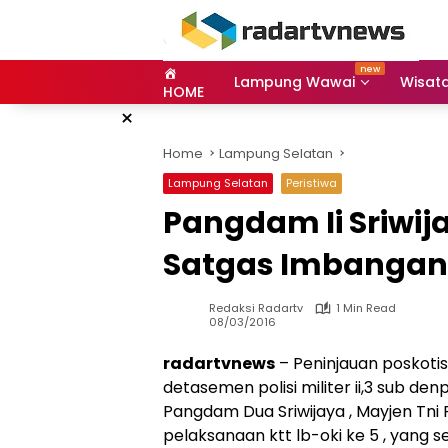
Skip
to
content
Lampung Wawai
Wisat
HOME
×
Home
Lampung Selatan
Lampung Selatan
Peristiwa
Pangdam Ii Sriwij
Satgas Imbangan
Redaksi Radartv
1 Min Read
08/03/2016
radartvnews
– Peninjauan poskotis
detasemen polisi militer ii,3 sub de
Pangdam Dua Sriwijaya , Mayjen Tni
pelaksanaan ktt lb-oki ke 5 , yang s