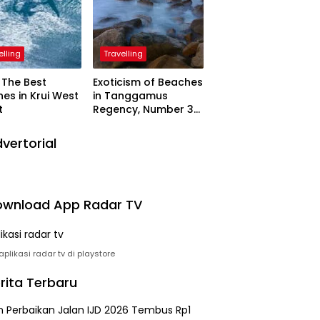
elling
Travelling
The Best
Exoticism of Beaches
es in Krui West
in Tanggamus
t
Regency, Number 3
Resembling Nature
Paintings
vertorial
wnload App Radar TV
plikasi radar tv di playstore
rita Terbaru
n Perbaikan Jalan IJD 2026 Tembus Rp1