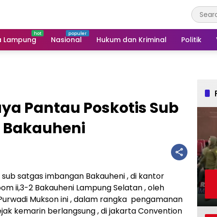
a Lampung
Nasional
Hukum dan Kriminal
Politik
aya Pantau Poskotis Sub
 Bakauheni
 sub satgas imbangan Bakauheni , di kantor
npom ii,3-2 Bakauheni Lampung Selatan , oleh
 Purwadi Mukson ini , dalam rangka pengamanan
ejak kemarin berlangsung , di jakarta Convention