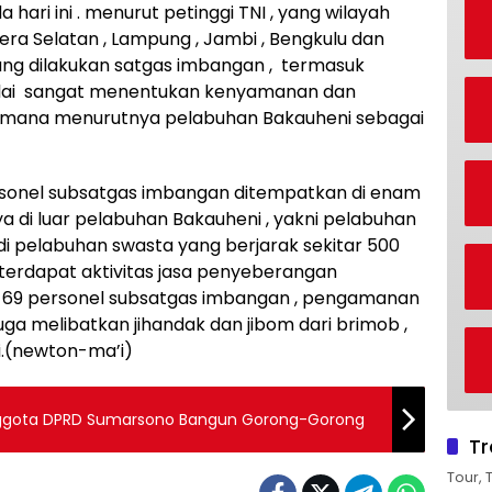
 hari ini . menurut petinggi TNI , yang wilayah
tera Selatan , Lampung , Jambi , Bengkulu dan
ang dilakukan satgas imbangan , termasuk
nilai sangat menentukan kenyamanan dan
. Dimana menurutnya pelabuhan Bakauheni sebagai
sonel subsatgas imbangan ditempatkan di enam
a di luar pelabuhan Bakauheni , yakni pelabuhan
di pelabuhan swasta yang berjarak sekitar 500
 terdapat aktivitas jasa penyeberangan
n 69 personel subsatgas imbangan , pengamanan
uga melibatkan jihandak dan jibom dari brimob ,
i.(newton-ma’i)
rsamaan Masyarakat, Anggota DPRD Sumarsono Bangun Gorong-Gorong
Tr
Tour, 