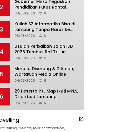
Gubernur Mirza Tegaskan
2
Pendidikan Putus Rantai
Kemiskinan
03/08/2026
9
Kuliah S3 Informatika Bisa di
3
Lampung Tanpa Harus ke
Luar Daerah
05/08/2026
8
Usulan Perbaikan Jalan IJD
4
2026 Tembus Rp1 Triliun
08/08/2026
6
Merasa Diserang & Difitnah,
5
Wartawan Media Online
04/08/2026
6
29 Peserta PJJ Siap Ikuti MPLS,
6
Disdikbud Lampung
05/08/2026
5
avelling
Travelling, beach, tourist attraction,