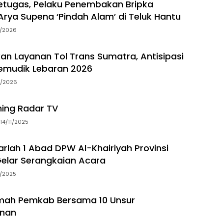
tugas, Pelaku Penembakan Bripka
rya Supena ‘Pindah Alam’ di Teluk Hantu
5/2026
an Layanan Tol Trans Sumatra, Antisipasi
emudik Lebaran 2026
3/2026
ming Radar TV
14/11/2025
arlah 1 Abad DPW Al-Khairiyah Provinsi
elar Serangkaian Acara
5/2025
ah Pemkab Bersama 10 Unsur
nan