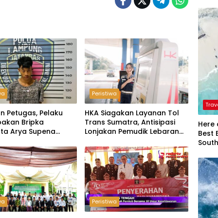
wa
Peristiwa
Trav
n Petugas, Pelaku
HKA Siagakan Layanan Tol
akan Bripka
Trans Sumatra, Antisipasi
Here 
ta Arya Supena
Lonjakan Pemudik Lebaran
Best 
 Alam’ di Teluk Hantu
2026
Sout
wa
Peristiwa