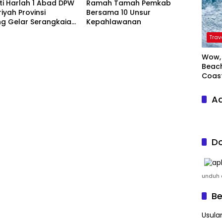
ti Harlah 1 Abad DPW
Ramah Tamah Pemkab
riyah Provinsi
Bersama 10 Unsur
g Gelar Serangkaian
Kepahlawanan
Trav
Wow, 
Beach
Coas
Ad
Do
unduh a
Be
Usula