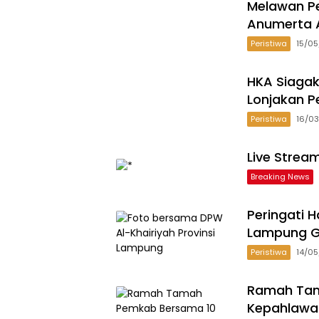
Melawan Pe
Anumerta A
Peristiwa
15/0
HKA Siagak
Lonjakan P
Peristiwa
16/0
Live Strea
Breaking News
Peringati H
Lampung G
Peristiwa
14/0
Ramah Tam
Kepahlawa