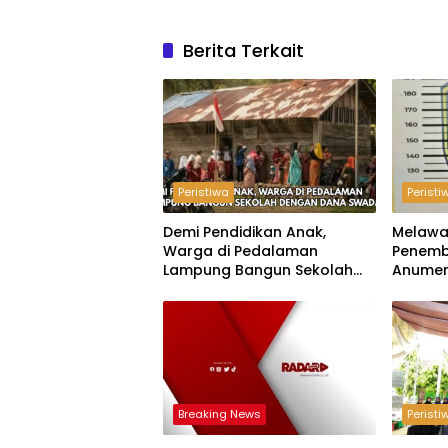
Berita Terkait
Peristiwa
Peristi
Demi Pendidikan Anak,
Melawa
Warga di Pedalaman
Penemb
Lampung Bangun Sekolah
Anumer
dengan Dana Swadaya
‘Pindah
Breaking News
Peristi