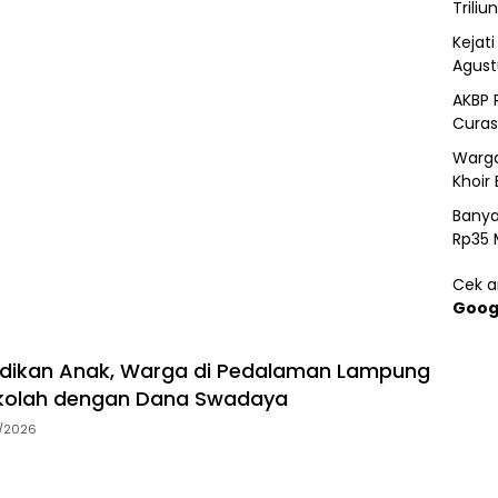
Triliun
Kejat
Agust
AKBP 
Curas
Warga
Khoir 
Banya
Rp35 
Cek ar
Goog
idikan Anak, Warga di Pedalaman Lampung
kolah dengan Dana Swadaya
7/2026