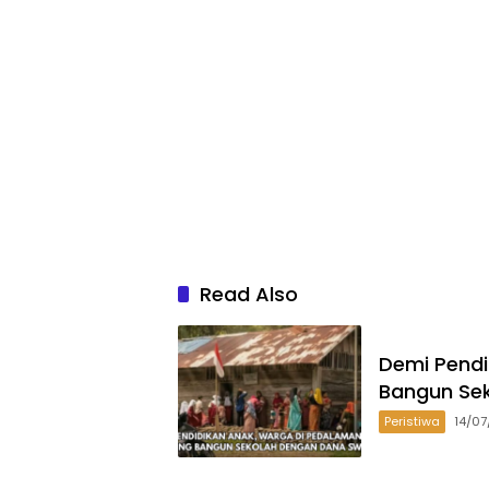
Read Also
Demi Pend
Bangun Se
Peristiwa
14/0