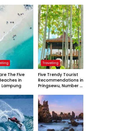
elling
Travelling
are The Five
Five Trendy Tourist
Beaches in
Recommendations in
h Lampung
Pringsewu, Number 3
Inaugurated by the
President