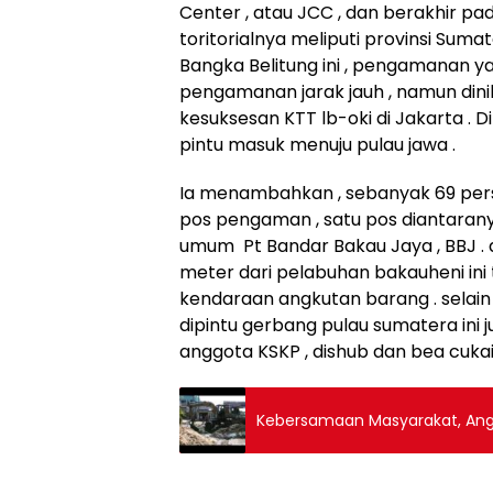
Center , atau JCC , dan berakhir pada
toritorialnya meliputi provinsi Suma
Bangka Belitung ini , pengamanan y
pengamanan jarak jauh , namun di
kesuksesan KTT lb-oki di Jakarta 
pintu masuk menuju pulau jawa .
Ia menambahkan , sebanyak 69 per
pos pengaman , satu pos diantarany
umum Pt Bandar Bakau Jaya , BBJ . 
meter dari pelabuhan bakauheni ini
kendaraan angkutan barang . selai
dipintu gerbang pulau sumatera ini j
anggota KSKP , dishub dan bea cuka
Kebe