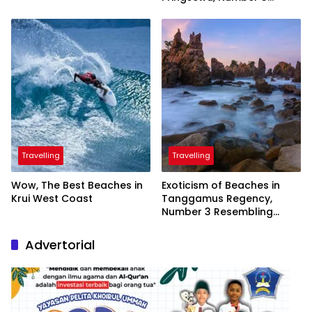
Inaugurated by the
President
Travelling
Travelling
Wow, The Best Beaches in
Exoticism of Beaches in
Krui West Coast
Tanggamus Regency,
Number 3 Resembling
Nature Paintings
Advertorial