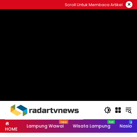
Skip
×
Scroll Untuk Membaca Artikel
to
content
Lampung Wawai
Wisata Lampung
Nasiona
HOME