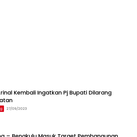
inal Kembali Ingatkan Pj Bupati Dilarang
batan
ng
27/09/2023
ng – Bengkulu Masuk Target Pembangunan