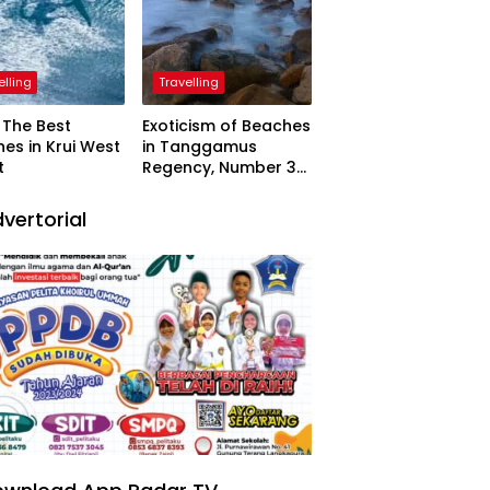
elling
Travelling
The Best
Exoticism of Beaches
es in Krui West
in Tanggamus
t
Regency, Number 3
Resembling Nature
Paintings
vertorial