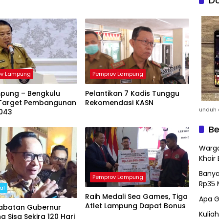
Do
ov Lampung
Pemprov Lampung
mpung – Bengkulu
Pelantikan 7 Kadis Tunggu
Target Pembangunan
Rekomendasi KASN
unduh a
043
Be
Warga
Khoir 
Banya
Pemprov Lampung
Rp35 
al
Raih Medali Sea Games, Tiga
Apa G
Atlet Lampung Dapat Bonus
abatan Gubernur
Kulia
 Sisa Sekira 120 Hari