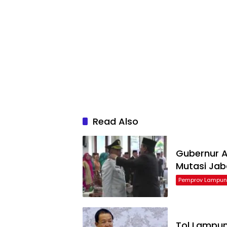
Read Also
Gubernur Ar
Mutasi Ja
Pemprov Lampu
Tol Lampu