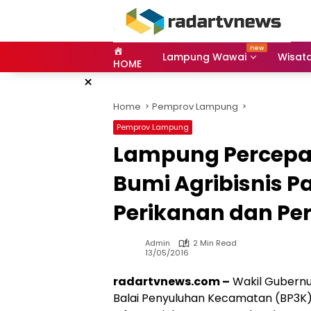
Skip
to
content
Lampung Wawai
Wisat
HOME
×
Home
Pemprov Lampung
Pemprov Lampung
Lampung Percepa
Bumi Agribisnis P
Perikanan dan Pe
Admin
2 Min Read
13/05/2016
radartvnews.com –
Wakil Gubernu
Balai Penyuluhan Kecamatan (BP3K