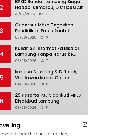
BPBD Bandar Lampung Siaga
2
Hadapi Kemarau, Distribusi Air
31/07/2026
18
Gubernur Mirza Tegaskan
3
Pendidikan Putus Rantai
Kemiskinan
03/08/2026
9
Kuliah S3 Informatika Bisa di
4
Lampung Tanpa Harus ke
Luar Daerah
05/08/2026
7
Merasa Diserang & Difitnah,
5
Wartawan Media Online
04/08/2026
6
29 Peserta PJJ Siap Ikuti MPLS,
6
Disdikbud Lampung
05/08/2026
5
avelling
Travelling, beach, tourist attraction,