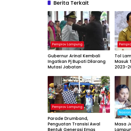
Berita Terkait
Pemprov Lampung
Pempr
Gubernur Arinal Kembali
Tol La
Ingatkan Pj Bupati Dilarang
Masuk 
Mutasi Jabatan
2023-2
Pemprov Lampung
Nasion
Parade Drumband,
Penguatan Transisi Awal
Masa J
Bentuk Generasi Emas
Lampung