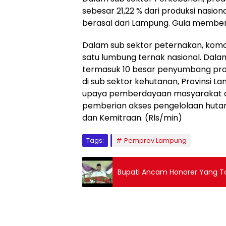
sebesar 21,22 % dari produksi nasiona
berasal dari Lampung. Gula memberik
Dalam sub sektor peternakan, kom
satu lumbung ternak nasional. Dala
termasuk 10 besar penyumbang prod
di sub sektor kehutanan, Provinsi 
upaya pemberdayaan masyarakat di d
pemberian akses pengelolaan huta
dan Kemitraan. (Rls/min)
Tags:
Pemprov Lampung
Bupati Ancam Honorer Yang Ta