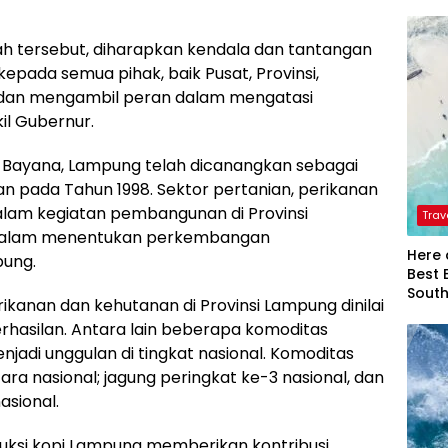
h tersebut, diharapkan kendala dan tantangan
kepada semua pihak, baik Pusat, Provinsi,
i dan mengambil peran dalam mengatasi
il Gubernur.
l Bayana, Lampung telah dicanangkan sebagai
ian pada Tahun 1998. Sektor pertanian, perikanan
lam kegiatan pembangunan di Provinsi
Trav
 dalam menentukan perkembangan
Here 
pung.
Best 
Sout
anan dan kehutanan di Provinsi Lampung dinilai
rhasilan. Antara lain beberapa komoditas
adi unggulan di tingkat nasional. Komoditas
ra nasional; jagung peringkat ke-3 nasional, dan
asional.
uksi kopi Lampung memberikan kontribusi