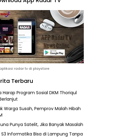
wnload App Radar TV
plikasi radar tv di playstore
rita Terbaru
 Harap Program Sosial DKM Thoriqul
Berlanjut
k Warga Susah, Pemprov Malah Hibah
M
una Punya Satelit, Jika Banyak Masalah
h S3 Informatika Bisa di Lampung Tanpa