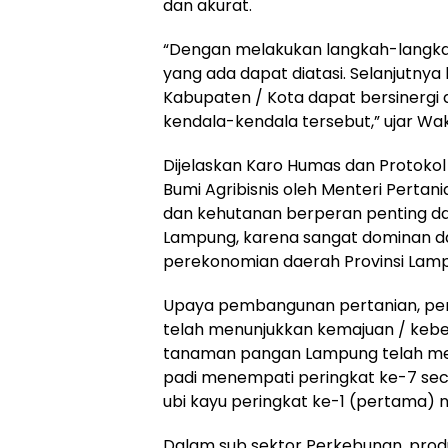
dan akurat.
“Dengan melakukan langkah-langka
yang ada dapat diatasi. Selanjutnya 
Kabupaten / Kota dapat bersinerg
kendala-kendala tersebut,” ujar Wak
Dijelaskan Karo Humas dan Protoko
Bumi Agribisnis oleh Menteri Pertan
dan kehutanan berperan penting da
Lampung, karena sangat dominan
perekonomian daerah Provinsi Lam
Upaya pembangunan pertanian, perik
telah menunjukkan kemajuan / kebe
tanaman pangan Lampung telah menj
padi menempati peringkat ke-7 seca
ubi kayu peringkat ke-1 (pertama) n
Dalam sub sektor Perkebunan, prod