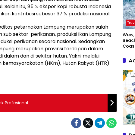
l. Selain itu, 85 % ekspor kopi robusta Indonesia
an kontribusi sebesar 37 % produksi nasional.
Trav
oditas peternakan Lampung merupakan salah
m sub sektor perikanan, produksi ikan Lampung
Wow, 
Beach
uksi perikanan secara nasional. Sedangkan
Coas
Lampung merupakan provinsi terdepan dalam
alam dan di sekitar hutan. Yakni melalui
Ad
n kemasyarakatan (HKm), Hutan Rakyat (HTR)
k Profesional