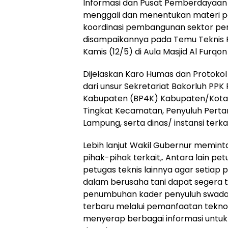
Informasi dan Pusat Pemberdayaan 
menggali dan menentukan materi pe
koordinasi pembangunan sektor per
disampaikannya pada Temu Teknis P
Kamis (12/5) di Aula Masjid Al Furq
Dijelaskan Karo Humas dan Protokol B
dari unsur Sekretariat Bakorluh PPK
Kabupaten (BP4K) Kabupaten/Kota 
Tingkat Kecamatan, Penyuluh Perta
Lampung, serta dinas/ instansi terkai
Lebih lanjut Wakil Gubernur memint
pihak-pihak terkait,. Antara lain 
petugas teknis lainnya agar setiap
dalam berusaha tani dapat segera te
penumbuhan kader penyuluh swadaya
terbaru melalui pemanfaatan teknol
menyerap berbagai informasi untuk