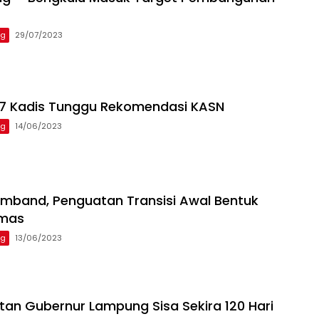
ng
29/07/2023
 7 Kadis Tunggu Rekomendasi KASN
ng
14/06/2023
mband, Penguatan Transisi Awal Bentuk
Emas
ng
13/06/2023
an Gubernur Lampung Sisa Sekira 120 Hari