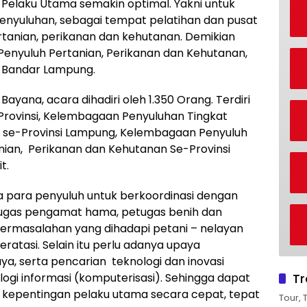
Pelaku Utama semakin optimal. Yakni untuk
nyuluhan, sebagai tempat pelatihan dan pusat
tanian, perikanan dan kehutanan. Demikian
enyuluh Pertanian, Perikanan dan Kehutanan,
on Bandar Lampung.
ayana, acara dihadiri oleh 1.350 Orang. Terdiri
 Provinsi, Kelembagaan Penyuluhan Tingkat
se-Provinsi Lampung, Kelembagaan Penyuluh
nian, Perikanan dan Kehutanan Se-Provinsi
t.
a para penyuluh untuk berkoordinasi dengan
petugas pengamat hama, petugas benih dan
 permasalahan yang dihadapi petani – nelayan
ratasi. Selain itu perlu adanya upaya
, serta pencarian teknologi dan inovasi
Tr
ogi informasi (komputerisasi). Sehingga dapat
 kepentingan pelaku utama secara cepat, tepat
Tour, 