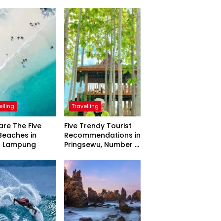
elling
Travelling
are The Five
Five Trendy Tourist
Beaches in
Recommendations in
h Lampung
Pringsewu, Number 3
Inaugurated by the
President