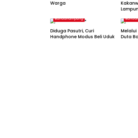
Warga
Kakanw
Lampun
Imigra
Bandarlampung
Banda
Diduga Pasutri, Curi
Melalui
Handphone Modus Beli Uduk
Duta B