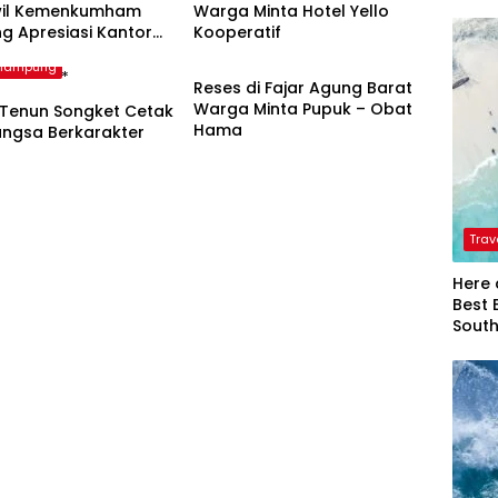
il Kemenkumham
Warga Minta Hotel Yello
g Apresiasi Kantor
Kooperatif
Bandarlampung
si Bandar Lampung
rlampung
Reses di Fajar Agung Barat
Warga Minta Pupuk – Obat
 Tenun Songket Cetak
Hama
angsa Berkarakter
Trav
Here 
Best 
Sout