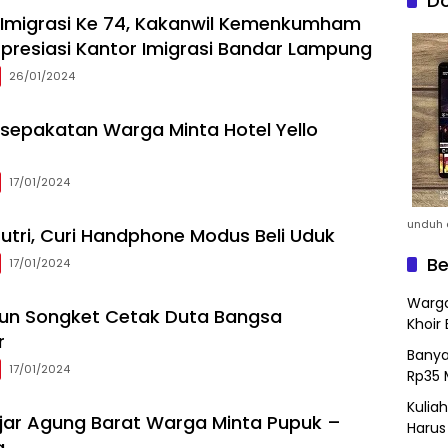
Do
i Imigrasi Ke 74, Kakanwil Kemenkumham
resiasi Kantor Imigrasi Bandar Lampung
26/01/2024
sepakatan Warga Minta Hotel Yello
17/01/2024
unduh a
utri, Curi Handphone Modus Beli Uduk
Be
17/01/2024
Warga
nun Songket Cetak Duta Bangsa
Khoir 
r
Banya
17/01/2024
Rp35 
Kulia
ajar Agung Barat Warga Minta Pupuk –
Harus
a