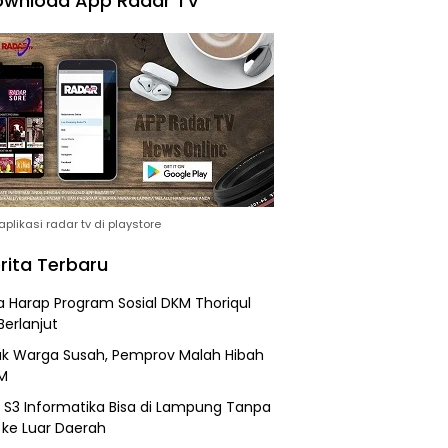
wnload App Radar TV
plikasi radar tv di playstore
rita Terbaru
 Harap Program Sosial DKM Thoriqul
Berlanjut
k Warga Susah, Pemprov Malah Hibah
M
h S3 Informatika Bisa di Lampung Tanpa
 ke Luar Daerah