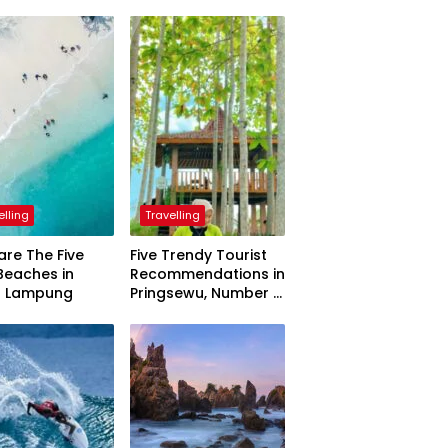
elling
Travelling
are The Five
Five Trendy Tourist
Beaches in
Recommendations in
h Lampung
Pringsewu, Number 3
Inaugurated by the
President