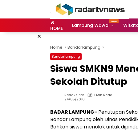
Skip
to
content
Lampung Wawai
Wisat
HOME
×
Home
Bandarlampung
Bandarlampung
Siswa SMKN9 Men
Sekolah Ditutup
Redaksirltv
1 Min Read
24/05/2016
BADAR LAMPUNG-
Penutupan Sekol
Bandar Lampung oleh Dinas Pendidik
Bahkan siswa menolak untuk dipinda