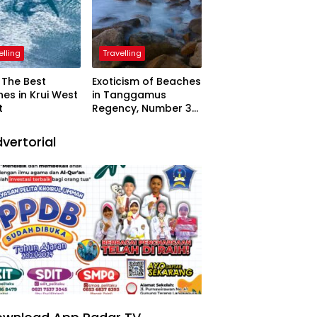
elling
Travelling
The Best
Exoticism of Beaches
es in Krui West
in Tanggamus
t
Regency, Number 3
Resembling Nature
Paintings
vertorial