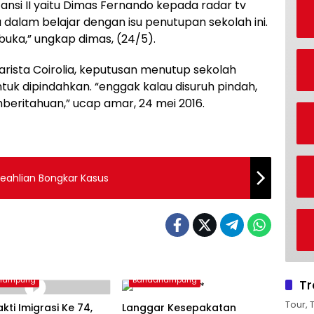
tansi II yaitu Dimas Fernando kepada radar tv
 dalam belajar dengan isu penutupan sekolah ini.
buka,” ungkap dimas, (24/5).
arista Coirolia, keputusan menutup sekolah
uk dipindahkan. “enggak kalau disuruh pindah,
beritahuan,” ucap amar, 24 mei 2016.
Keahlian Bongkar Kasus
rlampung
Bandarlampung
Tr
Tour, 
akti Imigrasi Ke 74,
Langgar Kesepakatan