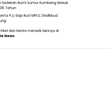
si Sedekah Bumi Sumur Kumbang Masuk
206 Tahun
erta PJJ Siap Ikuti MPLS, Disdikbud
ung
tikel dan berita menarik lainnya di
le News