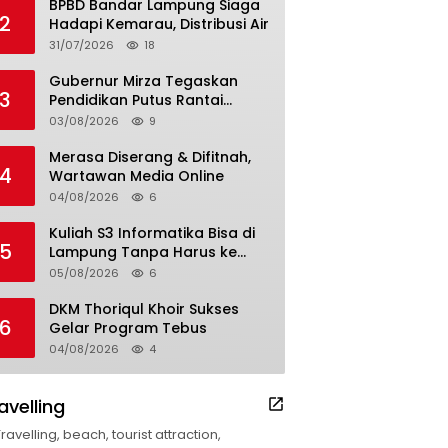
BPBD Bandar Lampung Siaga
2
Hadapi Kemarau, Distribusi Air
31/07/2026
18
Gubernur Mirza Tegaskan
3
Pendidikan Putus Rantai
Kemiskinan
03/08/2026
9
Merasa Diserang & Difitnah,
4
Wartawan Media Online
04/08/2026
6
Kuliah S3 Informatika Bisa di
5
Lampung Tanpa Harus ke
Luar Daerah
05/08/2026
6
DKM Thoriqul Khoir Sukses
6
Gelar Program Tebus
04/08/2026
4
avelling
Travelling, beach, tourist attraction,