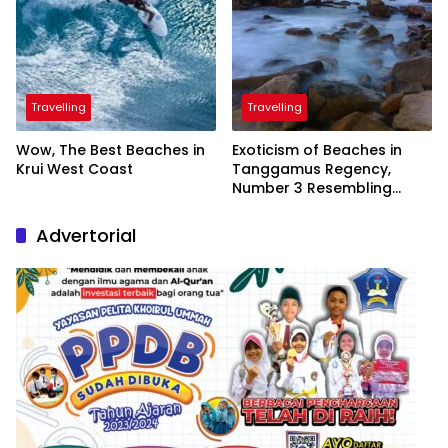
Travelling
Travelling
Wow, The Best Beaches in
Exoticism of Beaches in
Krui West Coast
Tanggamus Regency,
Number 3 Resembling
Nature Paintings
Advertorial