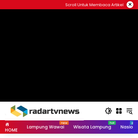
Skip
×
Scroll Untuk Membaca Artikel
to
content
Lampung Wawai
Wisata Lampung
Nasiona
HOME