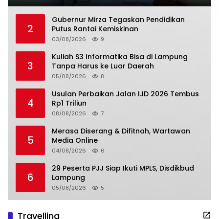
Gubernur Mirza Tegaskan Pendidikan
2
Putus Rantai Kemiskinan
03/08/2026
9
Kuliah S3 Informatika Bisa di Lampung
3
Tanpa Harus ke Luar Daerah
05/08/2026
8
Usulan Perbaikan Jalan IJD 2026 Tembus
4
Rp1 Triliun
08/08/2026
7
Merasa Diserang & Difitnah, Wartawan
5
Media Online
04/08/2026
6
29 Peserta PJJ Siap Ikuti MPLS, Disdikbud
6
Lampung
05/08/2026
5
Travelling