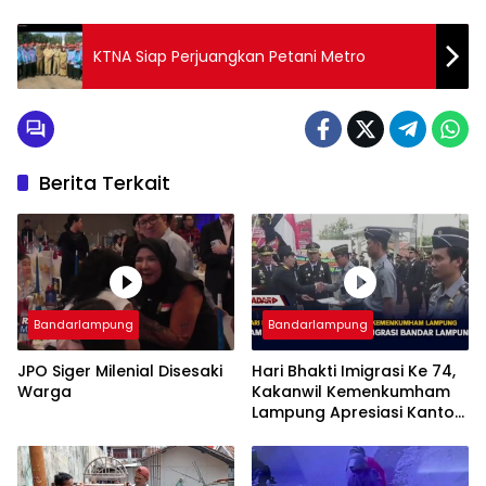
KTNA Siap Perjuangkan Petani Metro
Berita Terkait
Bandarlampung
Bandarlampung
JPO Siger Milenial Disesaki
Hari Bhakti Imigrasi Ke 74,
Warga
Kakanwil Kemenkumham
Lampung Apresiasi Kantor
Imigrasi Bandar Lampung