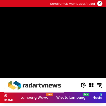
Skip
×
Scroll Untuk Membaca Artikel
to
content
Lampung Wawai
Wisata Lampung
Nasiona
HOME