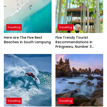
Travelling
Travelling
Here are The Five Best
Five Trendy Tourist
Beaches in South Lampung
Recommendations in
Pringsewu, Number 3
Inaugurated by the
President
Travelling
Travelling