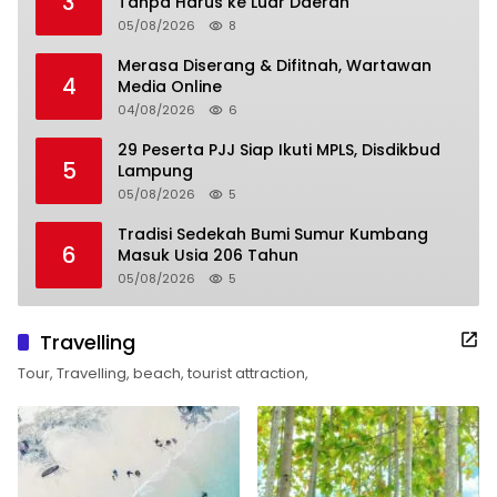
3
Tanpa Harus ke Luar Daerah
05/08/2026
8
Merasa Diserang & Difitnah, Wartawan
4
Media Online
04/08/2026
6
29 Peserta PJJ Siap Ikuti MPLS, Disdikbud
5
Lampung
05/08/2026
5
Tradisi Sedekah Bumi Sumur Kumbang
6
Masuk Usia 206 Tahun
05/08/2026
5
Travelling
Tour, Travelling, beach, tourist attraction,