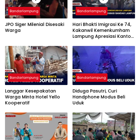
Bandarlampung
Bandarlampung
JPO Siger Milenial Disesaki
Hari Bhakti Imigrasi Ke 74,
Warga
Kakanwil Kemenkumham
Lampung Apresiasi Kantor
Imigrasi Bandar Lampung
Bandarlampung
Bandarlampung
Langgar Kesepakatan
Diduga Pasutri, Curi
Warga Minta Hotel Yello
Handphone Modus Beli
Kooperatif
Uduk