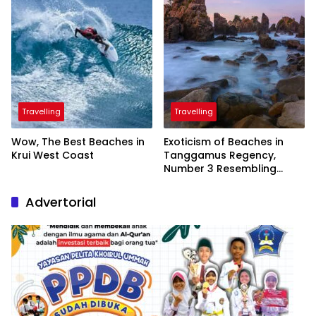
Travelling
Travelling
Wow, The Best Beaches in
Exoticism of Beaches in
Krui West Coast
Tanggamus Regency,
Number 3 Resembling
Nature Paintings
Advertorial