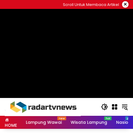
Skip
×
Scroll Untuk Membaca Artikel
to
content
Lampung Wawai
Wisata Lampung
Nasiona
HOME