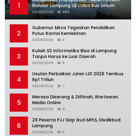
1
Bandar Lampung Uji Coba Bus Umum
03/08/2026
866
Gubernur Mirza Tegaskan Pendidikan
2
Putus Rantai Kemiskinan
03/08/2026
9
Kuliah S3 Informatika Bisa di Lampung
3
Tanpa Harus ke Luar Daerah
05/08/2026
8
Usulan Perbaikan Jalan IJD 2026 Tembus
4
Rp1 Triliun
08/08/2026
7
Merasa Diserang & Difitnah, Wartawan
5
Media Online
04/08/2026
6
29 Peserta PJJ Siap Ikuti MPLS, Disdikbud
6
Lampung
05/08/2026
5