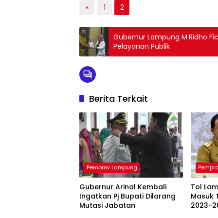
«
1
2
Gubernur Lampung M.Ridho Fi
Pelayanan Publik
Berita Terkait
Pemprov Lampung
Pempr
Gubernur Arinal Kembali
Tol La
Ingatkan Pj Bupati Dilarang
Masuk 
Mutasi Jabatan
2023-2