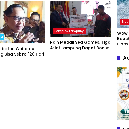
Trav
Pemprov Lampung
Wow, 
al
Beach
Raih Medali Sea Games, Tiga
Coas
Atlet Lampung Dapat Bonus
abatan Gubernur
 Sisa Sekira 120 Hari
Ad