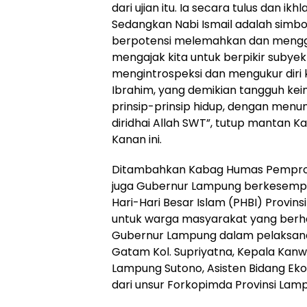
dari ujian itu. Ia secara tulus dan
Sedangkan Nabi Ismail adalah simbol 
berpotensi melemahkan dan menggo
mengajak kita untuk berpikir subyekt
mengintrospeksi dan mengukur diri 
Ibrahim, yang demikian tangguh 
prinsip-prinsip hidup, dengan menu
diridhai Allah SWT”, tutup mantan
Kanan ini.
Ditambahkan Kabag Humas Pemprov
juga Gubernur Lampung berkesempa
Hari-Hari Besar Islam (PHBI) Provin
untuk warga masyarakat yang berh
Gubernur Lampung dalam pelaksana
Gatam Kol. Supriyatna, Kepala Kanwi
Lampung Sutono, Asisten Bidang E
dari unsur Forkopimda Provinsi Lamp