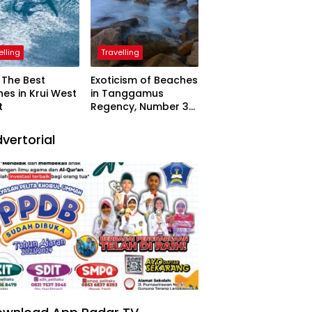
elling
Travelling
The Best
Exoticism of Beaches
es in Krui West
in Tanggamus
t
Regency, Number 3
Resembling Nature
Paintings
vertorial