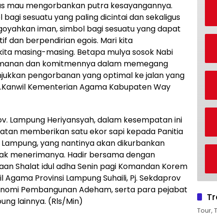
 ikhlas mau mengorbankan putra kesayangannya.
bagi sesuatu yang paling dicintai dan sekaligus
yahkan iman, simbol bagi sesuatu yang dapat
if dan berpendirian egois. Mari kita
kita masing-masing. Betapa mulya sosok Nabi
keimanan dan komitmennya dalam memegang
njukkan pengorbanan yang optimal ke jalan yang
 Ka.Kanwil Kementerian Agama Kabupaten Way
. Lampung Heriyansyah, dalam kesempatan ini
tan memberikan satu ekor sapi kepada Panitia
si Lampung, yang nantinya akan dikurbankan
ak menerimanya. Hadir bersama dengan
an Shalat idul adha Senin pagi Komandan Korem
l Agama Provinsi Lampung Suhaili, Pj. Sekdaprov
konomi Pembangunan Adeham, serta para pejabat
Tr
ung lainnya. (Rls/Min)
Tour, 