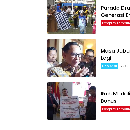
Parade Dru
Generasi 
Pemprov Lampu
Masa Jabat
Lagi
Nasional
25/0
Raih Medal
Bonus
Pemprov Lampu