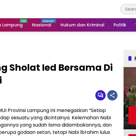
a Lampung
Nasional
Hukum dan Kriminal
Politik
 Sholat Ied Bersama Di
i
I Provinsi Lampung ini menegaskan “Setiap
ap sesuatu yang dicintainya. Kelemahan Nabi
angannya yang sudah lama didambakannya, dan
ah berupa godaan setan, tetapi Nabi lbrahim lulus