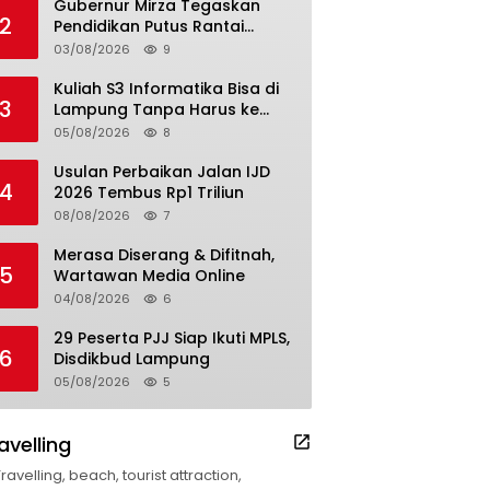
Gubernur Mirza Tegaskan
2
Pendidikan Putus Rantai
Kemiskinan
03/08/2026
9
Kuliah S3 Informatika Bisa di
3
Lampung Tanpa Harus ke
Luar Daerah
05/08/2026
8
Usulan Perbaikan Jalan IJD
4
2026 Tembus Rp1 Triliun
08/08/2026
7
Merasa Diserang & Difitnah,
5
Wartawan Media Online
04/08/2026
6
29 Peserta PJJ Siap Ikuti MPLS,
6
Disdikbud Lampung
05/08/2026
5
avelling
Travelling, beach, tourist attraction,