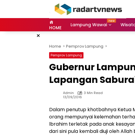
Skip
to
content
Lampung Wawai
Wisat
HOME
×
Home
Pemprov Lampung
Pemprov Lampung
Gubernur Lampung
Lapangan Sabura
Admin
3 Min Read
13/09/2016
Dalam penutup khotbahnya Ketua MU
orang mempunyai kelemahan terhad
lbrahim terletak pada anak kesay
dari sini pula kembali diuji oleh All