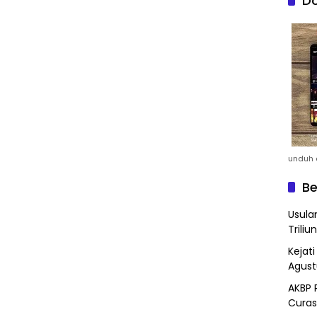
Do
unduh a
Be
Usula
Triliun
Kejat
Agust
AKBP 
Curas