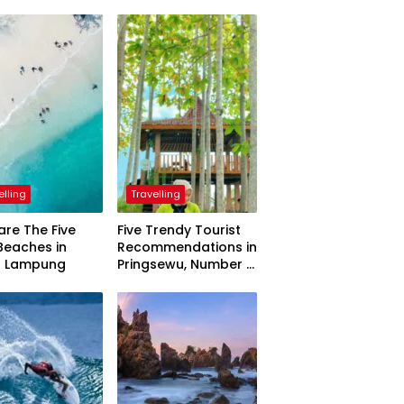
elling
Travelling
are The Five
Five Trendy Tourist
Beaches in
Recommendations in
h Lampung
Pringsewu, Number 3
Inaugurated by the
President