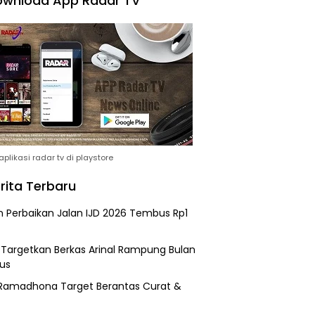
wnload App Radar TV
plikasi radar tv di playstore
rita Terbaru
n Perbaikan Jalan IJD 2026 Tembus Rp1
i Targetkan Berkas Arinal Rampung Bulan
us
Ramadhona Target Berantas Curat &