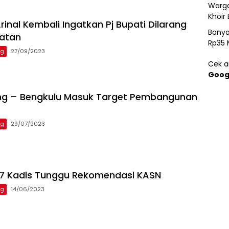
Warga
Khoir 
inal Kembali Ingatkan Pj Bupati Dilarang
Banya
batan
Rp35 
ng
27/09/2023
Cek ar
Goog
ng – Bengkulu Masuk Target Pembangunan
ng
29/07/2023
 7 Kadis Tunggu Rekomendasi KASN
ng
14/06/2023