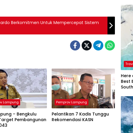
cardo Berkomitmen Untuk Mempercepat Sistem
Trav
Here 
Best 
Sout
ov Lampung
Pemprov Lampung
mpung – Bengkulu
Pelantikan 7 Kadis Tunggu
Target Pembangunan
Rekomendasi KASN
043