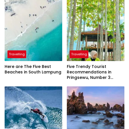
Travelling
Travelling
Here are The Five Best
Five Trendy Tourist
Beaches in South Lampung
Recommendations in
Pringsewu, Number 3
Inaugurated by the
President