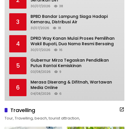
30/07/2026
38
BPBD Bandar Lampung Siaga Hadapi
3
Kemarau, Distribusi Air
31/07/2026
18
DPRD Way Kanan Mulai Proses Pemilihan
4
Wakil Bupati, Dua Nama Resmi Bersaing
30/07/2026
16
Gubernur Mirza Tegaskan Pendidikan
5
Putus Rantai Kemiskinan
03/08/2026
9
Merasa Diserang & Difitnah, Wartawan
6
Media Online
04/08/2026
6
Travelling
Tour, Travelling, beach, tourist attraction,