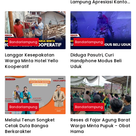
Lampung Apresiasi Kantor
Imigrasi Bandar Lampung
Bandarlampung
Bandarlampung
Langgar Kesepakatan
Diduga Pasutri, Curi
Warga Minta Hotel Yello
Handphone Modus Beli
Kooperatif
Uduk
Bandarlampung
Bandarlampung
Melalui Tenun Songket
Reses di Fajar Agung Barat
Cetak Duta Bangsa
Warga Minta Pupuk – Obat
Berkarakter
Hama