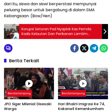
dari itu, siswa dan siswi berperstasi mempunyai
peluang besar untuk bergabung di dalam SMA
Kebangsaan. (Bow/Hen)
Korupsi Setoran Pad Nyaplok Kas Pemda
Kadis Kelautan Dan Perikanan Lamtim
Dijebloskan ke Penjara
Berita Terkait
Bandarlampung
Bandarlampung
JPO Siger Milenial Disesaki
Hari Bhakti Imigrasi Ke 74,
Warga
Kakanwil Kemenkumham