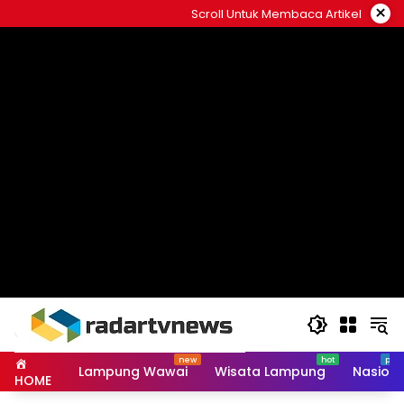
Skip
×
Scroll Untuk Membaca Artikel
to
content
Lampung Wawai
Wisata Lampung
Nasiona
HOME