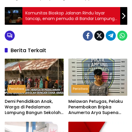
Komunitas Bioskop Jalanan Rindu layar
tancap, enam pemuda di Bandar Lampung
bentuk Komunitas Bioskop Jalanan
Berita Terkait
Peristiwa
Peristiwa
Demi Pendidikan Anak,
Melawan Petugas, Pelaku
Warga di Pedalaman
Penembakan Bripka
Lampung Bangun Sekolah
Anumerta Arya Supena
dengan Dana Swadaya
‘Pindah Alam’ di Teluk
Hantu