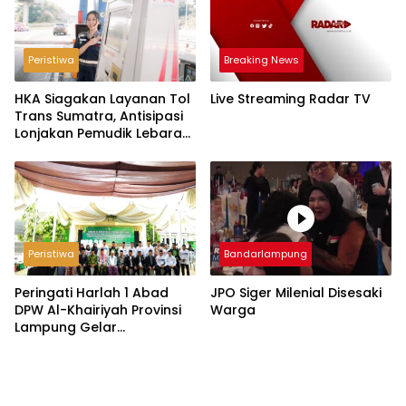
Peristiwa
Breaking News
HKA Siagakan Layanan Tol
Live Streaming Radar TV
Trans Sumatra, Antisipasi
Lonjakan Pemudik Lebaran
2026
Peristiwa
Bandarlampung
Peringati Harlah 1 Abad
JPO Siger Milenial Disesaki
DPW Al-Khairiyah Provinsi
Warga
Lampung Gelar
Serangkaian Acara