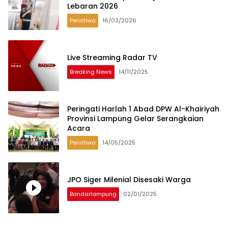
Lebaran 2026
Peristiwa
16/03/2026
Live Streaming Radar TV
Breaking News
14/11/2025
Peringati Harlah 1 Abad DPW Al-Khairiyah
Provinsi Lampung Gelar Serangkaian
Acara
Peristiwa
14/05/2025
JPO Siger Milenial Disesaki Warga
Bandarlampung
02/01/2025