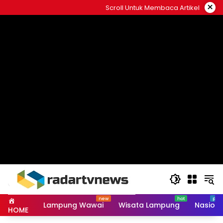
Skip
×
Scroll Untuk Membaca Artikel
to
content
Lampung Wawai
Wisata Lampung
Nasiona
HOME