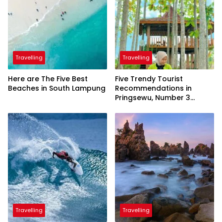
Travelling
Travelling
Here are The Five Best
Five Trendy Tourist
Beaches in South Lampung
Recommendations in
Pringsewu, Number 3
Inaugurated by the
President
Travelling
Travelling