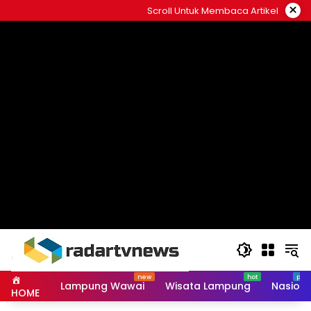
Skip
×
Scroll Untuk Membaca Artikel
to
content
Lampung Wawai
Wisata Lampung
Nasiona
HOME