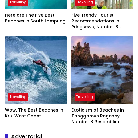
Travelling
Travelling
Here are The Five Best
Five Trendy Tourist
Beaches in South Lampung
Recommendations in
Pringsewu, Number 3
Inaugurated by the
President
Travelling
Travelling
Wow, The Best Beaches in
Exoticism of Beaches in
Krui West Coast
Tanggamus Regency,
Number 3 Resembling
Nature Paintings
Advertorial