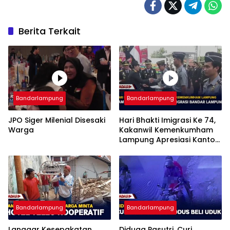
Berita Terkait
Bandarlampung
Bandarlampung
JPO Siger Milenial Disesaki
Hari Bhakti Imigrasi Ke 74,
Warga
Kakanwil Kemenkumham
Lampung Apresiasi Kantor
Imigrasi Bandar Lampung
Bandarlampung
Bandarlampung
Langgar Kesepakatan
Diduga Pasutri, Curi