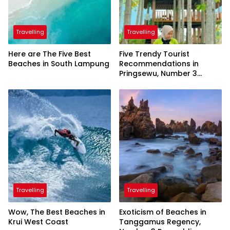
Travelling
Travelling
Here are The Five Best
Five Trendy Tourist
Beaches in South Lampung
Recommendations in
Pringsewu, Number 3
Inaugurated by the
President
Travelling
Travelling
Wow, The Best Beaches in
Exoticism of Beaches in
Krui West Coast
Tanggamus Regency,