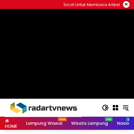
Skip
×
Scroll Untuk Membaca Artikel
to
content
Lampung Wawai
Wisata Lampung
Nasiona
HOME