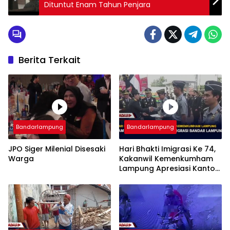
Dituntut Enam Tahun Penjara
Berita Terkait
Bandarlampung
Bandarlampung
JPO Siger Milenial Disesaki
Hari Bhakti Imigrasi Ke 74,
Warga
Kakanwil Kemenkumham
Lampung Apresiasi Kantor
Imigrasi Bandar Lampung