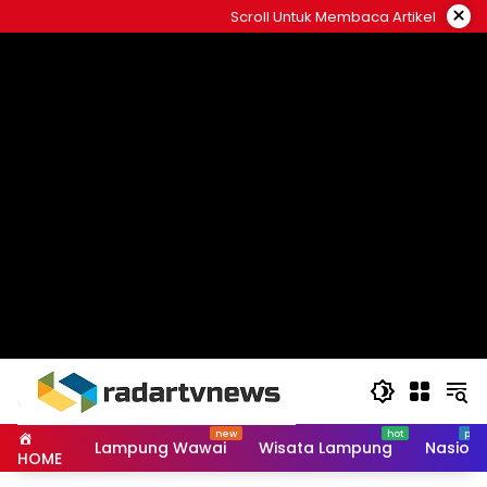
Skip
×
Scroll Untuk Membaca Artikel
to
content
Lampung Wawai
Wisata Lampung
Nasiona
HOME