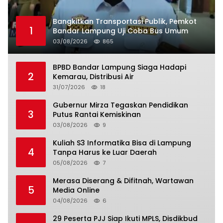
Bangkitkan Transportasi Publik, Pemkot
1
Bandar Lampung Uji Coba Bus Umum
03/08/2026
865
BPBD Bandar Lampung Siaga Hadapi
2
Kemarau, Distribusi Air
31/07/2026
18
Gubernur Mirza Tegaskan Pendidikan
3
Putus Rantai Kemiskinan
03/08/2026
9
Kuliah S3 Informatika Bisa di Lampung
4
Tanpa Harus ke Luar Daerah
05/08/2026
7
Merasa Diserang & Difitnah, Wartawan
5
Media Online
04/08/2026
6
29 Peserta PJJ Siap Ikuti MPLS, Disdikbud