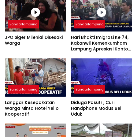
Bandarlampung
Bandarlampung
JPO Siger Milenial Disesaki
Hari Bhakti Imigrasi Ke 74,
Warga
Kakanwil Kemenkumham
Lampung Apresiasi Kantor
Imigrasi Bandar Lampung
Bandarlampung
Bandarlampung
Langgar Kesepakatan
Diduga Pasutri, Curi
Warga Minta Hotel Yello
Handphone Modus Beli
Kooperatif
Uduk