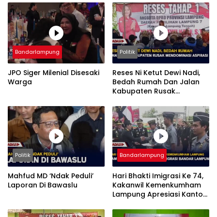
Bandarlampung
Politik
JPO Siger Milenial Disesaki
Reses Ni Ketut Dewi Nadi,
Warga
Bedah Rumah Dan Jalan
Kabupaten Rusak
Mendominasi Aspirasi
Politik
Bandarlampung
Mahfud MD ‘Ndak Peduli’
Hari Bhakti Imigrasi Ke 74,
Laporan Di Bawaslu
Kakanwil Kemenkumham
Lampung Apresiasi Kantor
Imigrasi Bandar Lampung