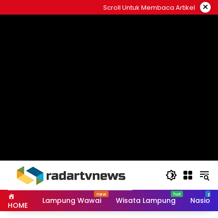
Skip
×
Scroll Untuk Membaca Artikel
to
content
Lampung Wawai
Wisata Lampung
Nasiona
HOME