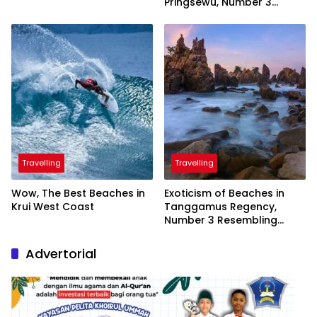
Pringsewu, Number 3
Inaugurated by the
President
Travelling
Travelling
Wow, The Best Beaches in
Exoticism of Beaches in
Krui West Coast
Tanggamus Regency,
Number 3 Resembling
Nature Paintings
Advertorial