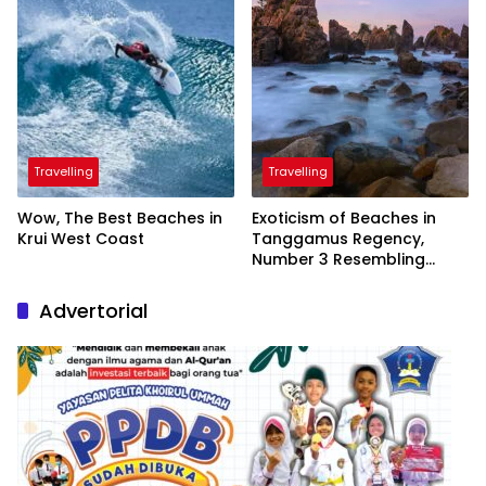
Travelling
Travelling
Wow, The Best Beaches in
Exoticism of Beaches in
Krui West Coast
Tanggamus Regency,
Number 3 Resembling
Nature Paintings
Advertorial