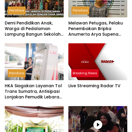
Peristiwa
Peristiwa
Demi Pendidikan Anak,
Melawan Petugas, Pelaku
Warga di Pedalaman
Penembakan Bripka
Lampung Bangun Sekolah
Anumerta Arya Supena
dengan Dana Swadaya
‘Pindah Alam’ di Teluk
Hantu
Peristiwa
Breaking News
HKA Siagakan Layanan Tol
Live Streaming Radar TV
Trans Sumatra, Antisipasi
Lonjakan Pemudik Lebaran
2026