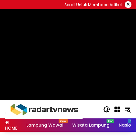
Skip
×
Scroll Untuk Membaca Artikel
to
content
Lampung Wawai
Wisata Lampung
Nasiona
HOME