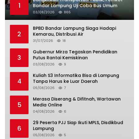
1
Bandar Lampung Uji Coba Bus Umum
03/08/2026
865
BPBD Bandar Lampung Siaga Hadapi
2
Kemarau, Distribusi Air
31/07/2026
18
Gubernur Mirza Tegaskan Pendidikan
3
Putus Rantai Kemiskinan
03/08/2026
9
Kuliah S3 Informatika Bisa di Lampung
4
Tanpa Harus ke Luar Daerah
05/08/2026
7
Merasa Diserang & Difitnah, Wartawan
5
Media Online
04/08/2026
6
29 Peserta PJJ Siap Ikuti MPLS, Disdikbud
6
Lampung
05/08/2026
5