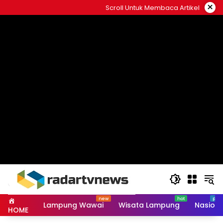
Skip
×
Scroll Untuk Membaca Artikel
to
content
Lampung Wawai
Wisata Lampung
Nasiona
HOME