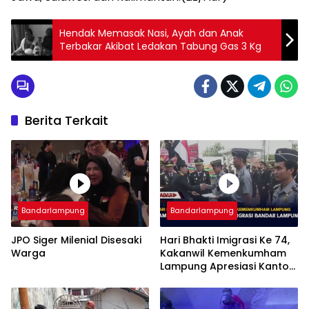
Hendak Memasak Nasi, Ayah dan Anak
Terbakar Akibat Ledakan Tabung Gas 3 Kg
Berita Terkait
Bandarlampung
Bandarlampung
JPO Siger Milenial Disesaki
Hari Bhakti Imigrasi Ke 74,
Warga
Kakanwil Kemenkumham
Lampung Apresiasi Kantor
Imigrasi Bandar Lampung