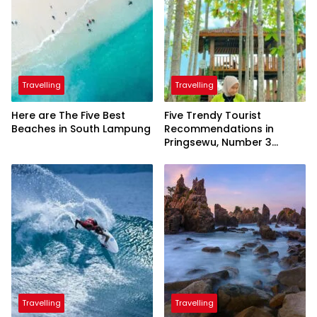
Travelling
Travelling
Here are The Five Best
Five Trendy Tourist
Beaches in South Lampung
Recommendations in
Pringsewu, Number 3
Inaugurated by the
President
Travelling
Travelling