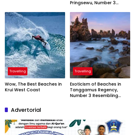
Pringsewu, Number 3
Inaugurated by the
President
Travelling
Travelling
Wow, The Best Beaches in
Exoticism of Beaches in
Krui West Coast
Tanggamus Regency,
Number 3 Resembling
Nature Paintings
Advertorial