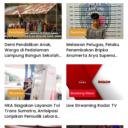
Peristiwa
Peristiwa
Demi Pendidikan Anak,
Melawan Petugas, Pelaku
Warga di Pedalaman
Penembakan Bripka
Lampung Bangun Sekolah
Anumerta Arya Supena
dengan Dana Swadaya
‘Pindah Alam’ di Teluk
Hantu
Peristiwa
Breaking News
HKA Siagakan Layanan Tol
Live Streaming Radar TV
Trans Sumatra, Antisipasi
Lonjakan Pemudik Lebaran
2026