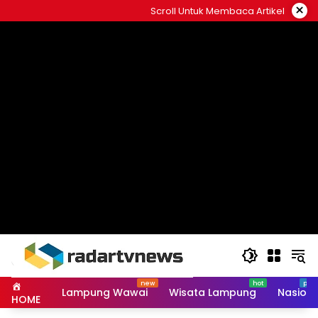
Skip
×
Scroll Untuk Membaca Artikel
to
content
Lampung Wawai
Wisata Lampung
Nasiona
HOME