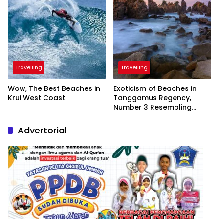
Travelling
Travelling
Wow, The Best Beaches in
Exoticism of Beaches in
Krui West Coast
Tanggamus Regency,
Number 3 Resembling
Nature Paintings
Advertorial