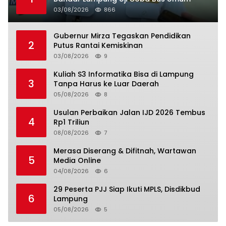
03/08/2026
866
Gubernur Mirza Tegaskan Pendidikan
2
Putus Rantai Kemiskinan
03/08/2026
9
Kuliah S3 Informatika Bisa di Lampung
3
Tanpa Harus ke Luar Daerah
05/08/2026
8
Usulan Perbaikan Jalan IJD 2026 Tembus
4
Rp1 Triliun
08/08/2026
7
Merasa Diserang & Difitnah, Wartawan
5
Media Online
04/08/2026
6
29 Peserta PJJ Siap Ikuti MPLS, Disdikbud
6
Lampung
05/08/2026
5