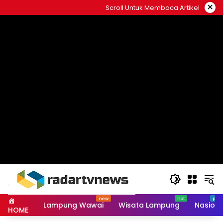
Skip
×
Scroll Untuk Membaca Artikel
to
content
Lampung Wawai
Wisata Lampung
Nasiona
HOME