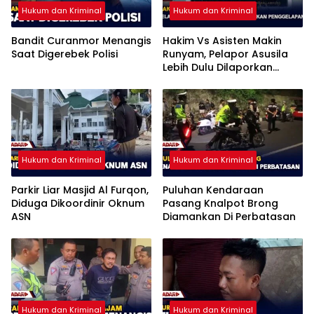
Hukum dan Kriminal
Hukum dan Kriminal
Bandit Curanmor Menangis
Hakim Vs Asisten Makin
Saat Digerebek Polisi
Runyam, Pelapor Asusila
Lebih Dulu Dilaporkan
Penggelapan
Hukum dan Kriminal
Hukum dan Kriminal
Parkir Liar Masjid Al Furqon,
Puluhan Kendaraan
Diduga Dikoordinir Oknum
Pasang Knalpot Brong
ASN
Diamankan Di Perbatasan
Hukum dan Kriminal
Hukum dan Kriminal