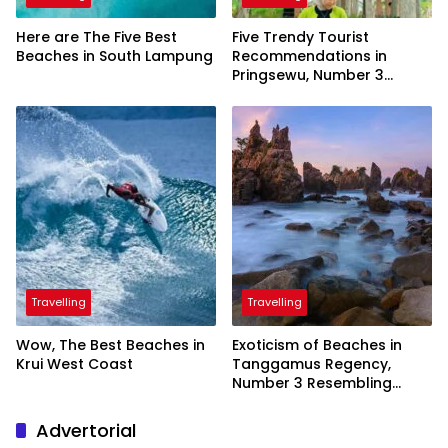
Here are The Five Best
Five Trendy Tourist
Beaches in South Lampung
Recommendations in
Pringsewu, Number 3
Inaugurated by the
President
Travelling
Travelling
Wow, The Best Beaches in
Exoticism of Beaches in
Krui West Coast
Tanggamus Regency,
Number 3 Resembling
Nature Paintings
Advertorial