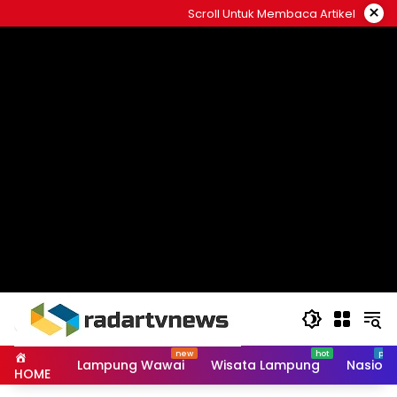
Skip
×
Scroll Untuk Membaca Artikel
to
content
Lampung Wawai
Wisata Lampung
Nasiona
HOME