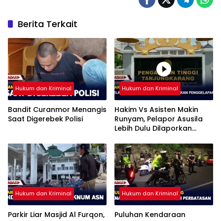
Berita Terkait
Hukum dan Kriminal
Hukum dan Kriminal
Bandit Curanmor Menangis
Hakim Vs Asisten Makin
Saat Digerebek Polisi
Runyam, Pelapor Asusila
Lebih Dulu Dilaporkan
Penggelapan
Hukum dan Kriminal
Hukum dan Kriminal
Parkir Liar Masjid Al Furqon,
Puluhan Kendaraan