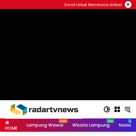
Skip
×
Scroll Untuk Membaca Artikel
to
content
Lampung Wawai
Wisata Lampung
Nasiona
HOME