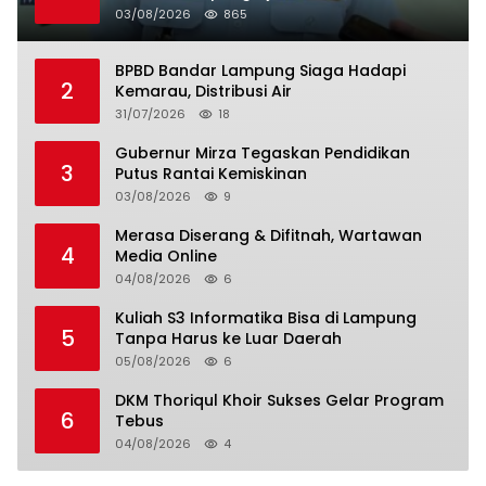
03/08/2026
865
BPBD Bandar Lampung Siaga Hadapi
2
Kemarau, Distribusi Air
31/07/2026
18
Gubernur Mirza Tegaskan Pendidikan
3
Putus Rantai Kemiskinan
03/08/2026
9
Merasa Diserang & Difitnah, Wartawan
4
Media Online
04/08/2026
6
Kuliah S3 Informatika Bisa di Lampung
5
Tanpa Harus ke Luar Daerah
05/08/2026
6
DKM Thoriqul Khoir Sukses Gelar Program
6
Tebus
04/08/2026
4