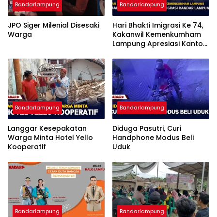
Bandarlampung
Bandarlampung
JPO Siger Milenial Disesaki
Hari Bhakti Imigrasi Ke 74,
Warga
Kakanwil Kemenkumham
Lampung Apresiasi Kantor
Imigrasi Bandar Lampung
Bandarlampung
Bandarlampung
Langgar Kesepakatan
Diduga Pasutri, Curi
Warga Minta Hotel Yello
Handphone Modus Beli
Kooperatif
Uduk
Bandarlampung
Bandarlampung