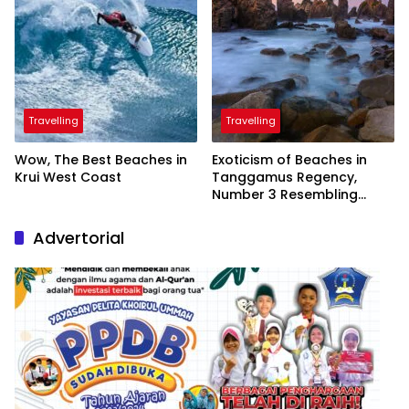
Travelling
Travelling
Wow, The Best Beaches in
Exoticism of Beaches in
Krui West Coast
Tanggamus Regency,
Number 3 Resembling
Nature Paintings
Advertorial