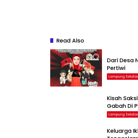
Read Also
Dari Desa N
Pertiwi
Lampung Selata
Kisah Saks
Gabah Di P
Lampung Selata
Keluarga I