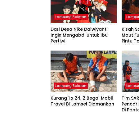
Lampung Selatan
Lampun
Dari Desa Nike Dalwiyanti
Kisah S
Ingin Mengabdi untuk Ibu
Maut F
Pertiwi
Pintu T
Lampung Selatan
Lampun
Kurang 1 x 24, 2 Begal Mobil
Tim SAR
Travel Di Lamsel Diamankan
Pencar
Di Pant