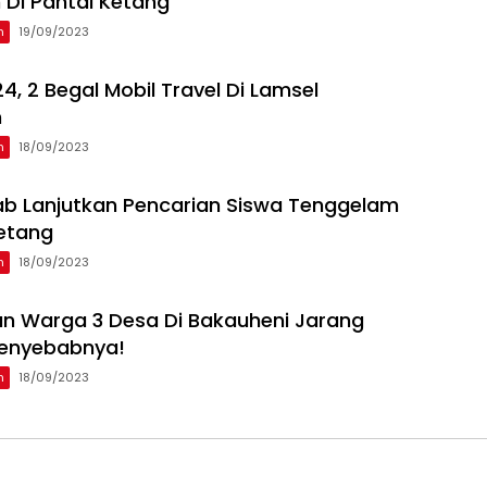
Di Pantai Ketang
n
19/09/2023
24, 2 Begal Mobil Travel Di Lamsel
n
n
18/09/2023
b Lanjutkan Pencarian Siswa Tenggelam
Ketang
n
18/09/2023
n Warga 3 Desa Di Bakauheni Jarang
 Penyebabnya!
n
18/09/2023