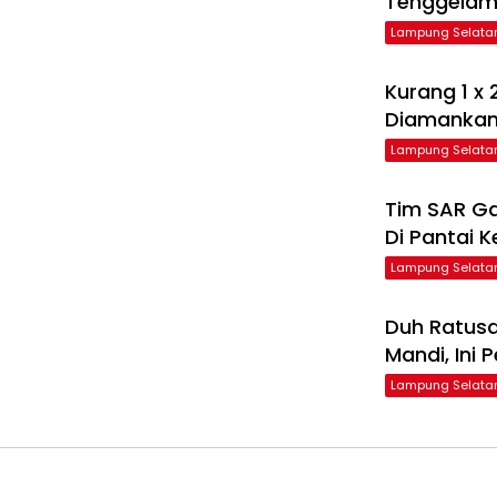
Tenggelam 
Lampung Selata
Kurang 1 x 
Diamanka
Lampung Selata
Tim SAR Ga
Di Pantai 
Lampung Selata
Duh Ratusa
Mandi, Ini
Lampung Selata