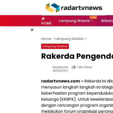
Skip
to
content
Lampung Wawai
Wisat
HOME
×
Home
Lampung Selatan
Lampung Selatan
Rakerda Pengenda
Redaksirltv
1 Min Read
18/05/2017
radartvnews.com –
Rakerda ini di
menyusun langkah langkah strate
keberhasilan program kependuduk
keluarga (KKBPK). Untuk keselara
dengan rancangan program organis
melakukan forum organisasi perang