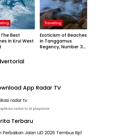
elling
Travelling
The Best
Exoticism of Beaches
es in Krui West
in Tanggamus
t
Regency, Number 3
Resembling Nature
Paintings
vertorial
wnload App Radar TV
plikasi radar tv di playstore
rita Terbaru
n Perbaikan Jalan IJD 2026 Tembus Rp1