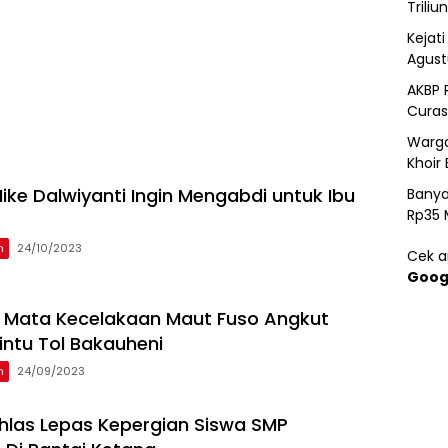
Triliun
Kejat
Agust
AKBP 
Curas
Warga
Khoir 
ike Dalwiyanti Ingin Mengabdi untuk Ibu
Banya
Rp35 
n
24/10/2023
Cek ar
Goog
i Mata Kecelakaan Maut Fuso Angkut
intu Tol Bakauheni
n
24/09/2023
khlas Lepas Kepergian Siswa SMP