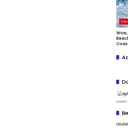
Trav
Wow, 
Beach
Coas
Ad
Do
unduh a
Be
Usula