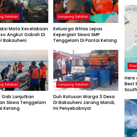
g Selatan
Lampung Selatan
aksi Mata Kecelakaan
Keluarga Ikhlas Lepas
uso Angkut Gabah Di
Kepergian Siswa SMP
ol Bakauheni
Tenggelam Di Pantai Ketang
Trav
Here 
Best 
g Selatan
Lampung Selatan
Sout
 Gab Lanjutkan
Duh Ratusan Warga 3 Desa
ian Siswa Tenggelam
Di Bakauheni Jarang Mandi,
ai Ketang
Ini Penyebabnya!