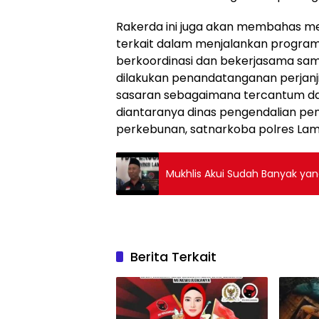
Rakerda ini juga akan membahas me
terkait dalam menjalankan program
berkoordinasi dan bekerjasama sampa
dilakukan penandatanganan perjanj
sasaran sebagaimana tercantum d
diantaranya dinas pengendalian pen
perkebunan, satnarkoba polres Lam
Mukhlis Akui Sudah Banyak ya
Berita Terkait