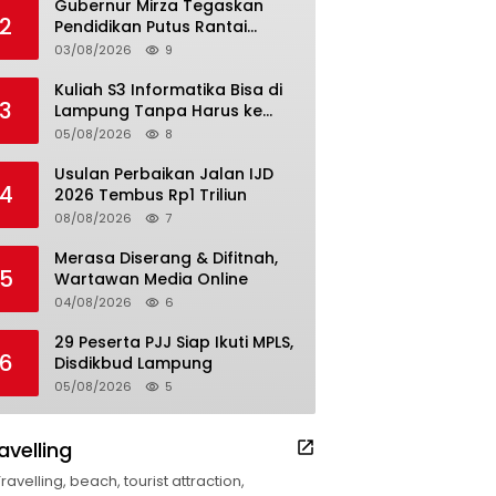
Gubernur Mirza Tegaskan
2
Pendidikan Putus Rantai
Kemiskinan
03/08/2026
9
Kuliah S3 Informatika Bisa di
3
Lampung Tanpa Harus ke
Luar Daerah
05/08/2026
8
Usulan Perbaikan Jalan IJD
4
2026 Tembus Rp1 Triliun
08/08/2026
7
Merasa Diserang & Difitnah,
5
Wartawan Media Online
04/08/2026
6
29 Peserta PJJ Siap Ikuti MPLS,
6
Disdikbud Lampung
05/08/2026
5
avelling
Travelling, beach, tourist attraction,