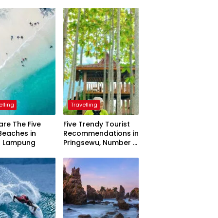
elling
Travelling
are The Five
Five Trendy Tourist
Beaches in
Recommendations in
h Lampung
Pringsewu, Number 3
Inaugurated by the
President