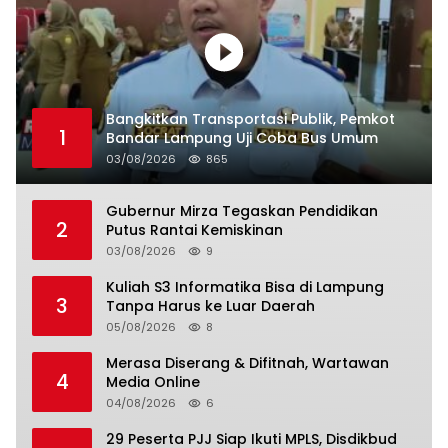
Bangkitkan Transportasi Publik, Pemkot
1
Bandar Lampung Uji Coba Bus Umum
03/08/2026
865
Gubernur Mirza Tegaskan Pendidikan
2
Putus Rantai Kemiskinan
03/08/2026
9
Kuliah S3 Informatika Bisa di Lampung
3
Tanpa Harus ke Luar Daerah
05/08/2026
8
Merasa Diserang & Difitnah, Wartawan
4
Media Online
04/08/2026
6
29 Peserta PJJ Siap Ikuti MPLS, Disdikbud