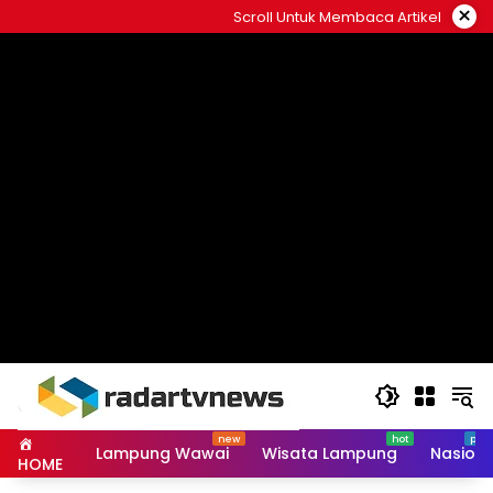
Skip
×
Scroll Untuk Membaca Artikel
to
content
Lampung Wawai
Wisata Lampung
Nasiona
HOME