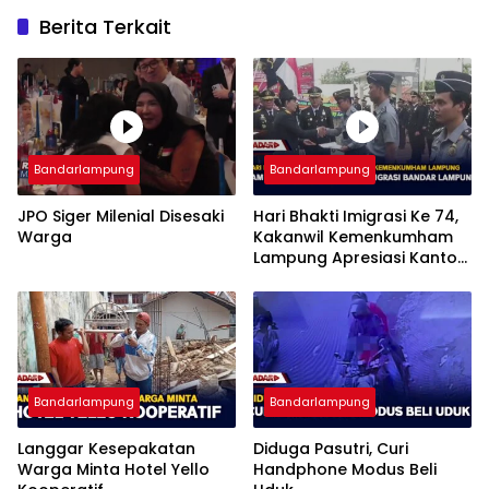
Berita Terkait
Bandarlampung
Bandarlampung
JPO Siger Milenial Disesaki
Hari Bhakti Imigrasi Ke 74,
Warga
Kakanwil Kemenkumham
Lampung Apresiasi Kantor
Imigrasi Bandar Lampung
Bandarlampung
Bandarlampung
Langgar Kesepakatan
Diduga Pasutri, Curi
Warga Minta Hotel Yello
Handphone Modus Beli