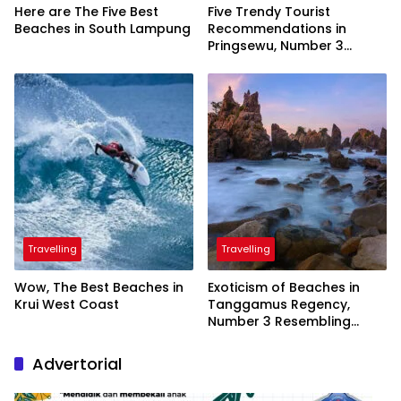
Here are The Five Best
Five Trendy Tourist
Beaches in South Lampung
Recommendations in
Pringsewu, Number 3
Inaugurated by the
President
Travelling
Travelling
Wow, The Best Beaches in
Exoticism of Beaches in
Krui West Coast
Tanggamus Regency,
Number 3 Resembling
Nature Paintings
Advertorial