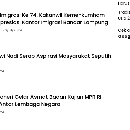
Harus
Tradi
i Imigrasi Ke 74, Kakanwil Kemenkumham
Usia 
resiasi Kantor Imigrasi Bandar Lampung
Cek ar
26/01/2024
Goog
ewi Nadi Serap Aspirasi Masyarakat Seputih
024
oheri Gelar Asmat Badan Kajian MPR RI
Antar Lembaga Negara
024