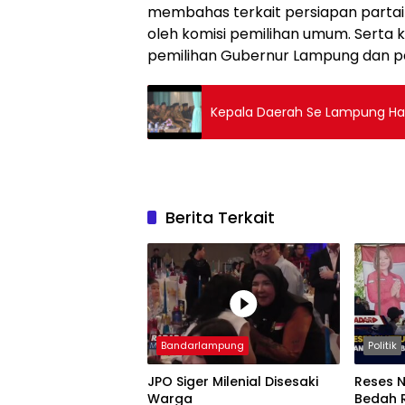
membahas terkait persiapan partai po
oleh komisi pemilihan umum. Serta 
pemilihan Gubernur Lampung dan pe
Kepala Daerah Se Lampung Hadi
Berita Terkait
Bandarlampung
Politik
JPO Siger Milenial Disesaki
Reses N
Warga
Bedah 