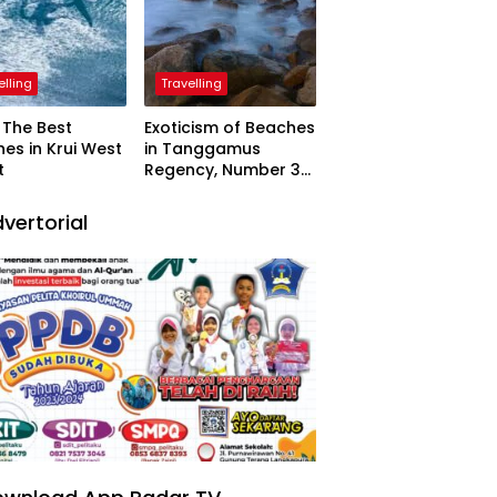
elling
Travelling
The Best
Exoticism of Beaches
es in Krui West
in Tanggamus
t
Regency, Number 3
Resembling Nature
Paintings
vertorial