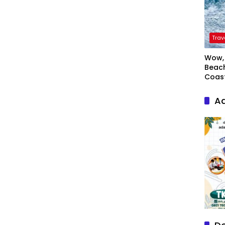
Trav
Wow, 
Beach
Coas
Ad