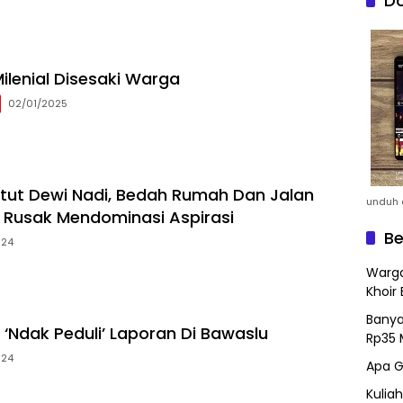
Do
ilenial Disesaki Warga
02/01/2025
etut Dewi Nadi, Bedah Rumah Dan Jalan
unduh a
Rusak Mendominasi Aspirasi
Be
024
Warga
Khoir 
Banya
‘Ndak Peduli’ Laporan Di Bawaslu
Rp35 
024
Apa G
Kulia