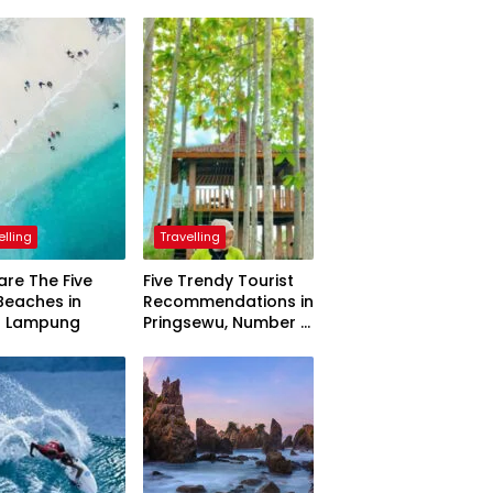
elling
Travelling
are The Five
Five Trendy Tourist
Beaches in
Recommendations in
h Lampung
Pringsewu, Number 3
Inaugurated by the
President