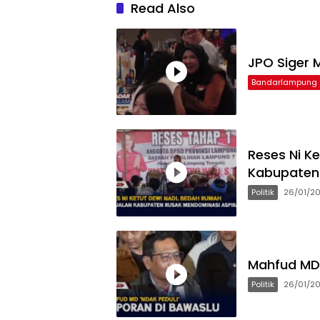
Read Also
JPO Siger M
Bandarlampung
Reses Ni K
Kabupaten 
Politik
26/01/2
Mahfud MD 
Politik
26/01/2