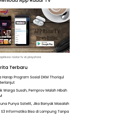
wnload App Radar TV
plikasi radar tv di playstore
rita Terbaru
 Harap Program Sosial DKM Thoriqul
Berlanjut
k Warga Susah, Pemprov Malah Hibah
M
una Punya Satelit, Jika Banyak Masalah
h S3 Informatika Bisa di Lampung Tanpa