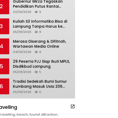
Gubernur Mirza Tegaskan
2
Pendidikan Putus Rantai
Kemiskinan
03/08/2026
9
Kuliah S3 Informatika Bisa di
3
Lampung Tanpa Harus ke
Luar Daerah
05/08/2026
8
Merasa Diserang & Difitnah,
4
Wartawan Media Online
04/08/2026
6
29 Peserta PJJ Siap Ikuti MPLS,
5
Disdikbud Lampung
05/08/2026
5
Tradisi Sedekah Bumi Sumur
6
Kumbang Masuk Usia 206
Tahun
05/08/2026
5
avelling
Travelling, beach, tourist attraction,