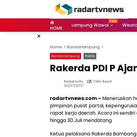
Skip
to
content
Lampung Wawai
Wisat
HOME
×
Home
Bandarlampung
Bandarlampung
Politik
Rakerda PDI P Aja
Redaksirltv
1 Min Read
05/07/2017
radartvnews.com –
Meneruskan has
pimpinan pusat partai, kepenguru
rapat kerja daerah. Acara ini sendiri
hingga 30 Juli mendatang.
Ketua pelaksana Rakerda Bambang 