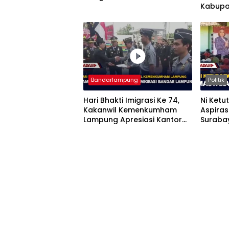
Kabupa
Mendomi
Bandarlampung
Politik
Hari Bhakti Imigrasi Ke 74,
Ni Ketu
Kakanwil Kemenkumham
Aspiras
Lampung Apresiasi Kantor
Suraba
Imigrasi Bandar Lampung