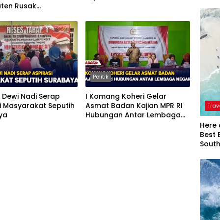
ten Rusak
nasi Aspirasi
Politik
t Dewi Nadi Serap
I Komang Koheri Gelar
i Masyarakat Seputih
Asmat Badan Kajian MPR RI
Trav
ya
Hubungan Antar Lembaga
Negara
Here 
Best 
Sout