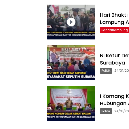
Hari Bhakt
Lampung Ap
Bandarlampung
Ni Ketut D
Surabaya
Politik
24/01/2
I Komang K
Hubungan 
Politik
24/01/2