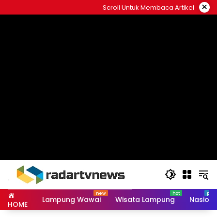
Skip
×
Scroll Untuk Membaca Artikel
to
content
Lampung Wawai
Wisata Lampung
Nasiona
HOME