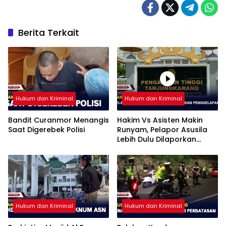
Berita Terkait
Hukum dan Kriminal
Hukum dan Kriminal
Bandit Curanmor Menangis
Hakim Vs Asisten Makin
Saat Digerebek Polisi
Runyam, Pelapor Asusila
Lebih Dulu Dilaporkan
Penggelapan
Hukum dan Kriminal
Hukum dan Kriminal