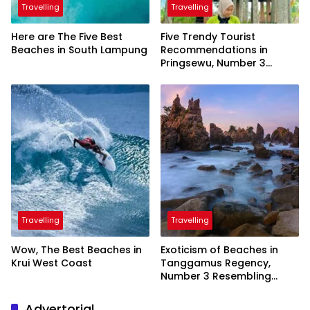
Travelling
Travelling
Here are The Five Best
Five Trendy Tourist
Beaches in South Lampung
Recommendations in
Pringsewu, Number 3
Inaugurated by the
President
Travelling
Travelling
Wow, The Best Beaches in
Exoticism of Beaches in
Krui West Coast
Tanggamus Regency,
Number 3 Resembling
Nature Paintings
Advertorial