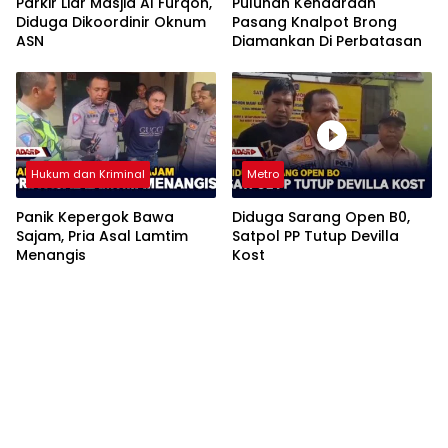
Parkir Liar Masjid Al Furqon,
Puluhan Kendaraan
Diduga Dikoordinir Oknum
Pasang Knalpot Brong
ASN
Diamankan Di Perbatasan
Hukum dan Kriminal
Metro
Panik Kepergok Bawa
Diduga Sarang Open B0,
Sajam, Pria Asal Lamtim
Satpol PP Tutup Devilla
Menangis
Kost