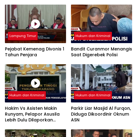
Lampung Timur
Hukum dan Kriminal
Pejabat Kemenag Divonis 1
Bandit Curanmor Menangis
Tahun Penjara
Saat Digerebek Polisi
Hukum dan Kriminal
Hukum dan Kriminal
Hakim Vs Asisten Makin
Parkir Liar Masjid Al Furqon,
Runyam, Pelapor Asusila
Diduga Dikoordinir Oknum
Lebih Dulu Dilaporkan
ASN
Penggelapan