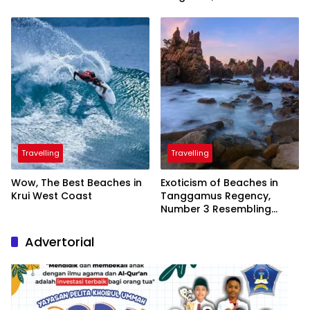
Inaugurated by the
President
Travelling
Travelling
Wow, The Best Beaches in
Exoticism of Beaches in
Krui West Coast
Tanggamus Regency,
Number 3 Resembling
Nature Paintings
Advertorial