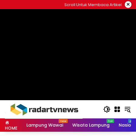
Skip
×
Scroll Untuk Membaca Artikel
to
content
Lampung Wawai
Wisata Lampung
Nasiona
HOME