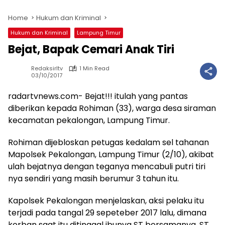
Home
Hukum dan Kriminal
Hukum dan Kriminal
Lampung Timur
Bejat, Bapak Cemari Anak Tiri
Redaksirltv
1 Min Read
03/10/2017
radartvnews.com- Bejat!!! itulah yang pantas
diberikan kepada Rohiman (33), warga desa siraman
kecamatan pekalongan, Lampung Timur.
Rohiman dijebloskan petugas kedalam sel tahanan
Mapolsek Pekalongan, Lampung Timur (2/10), akibat
ulah bejatnya dengan teganya mencabuli putri tiri
nya sendiri yang masih berumur 3 tahun itu.
Kapolsek Pekalongan menjelaskan, aksi pelaku itu
terjadi pada tangal 29 sepeteber 2017 lalu, dimana
korban saat itu ditinggal ibunya ST bersamanya, ST