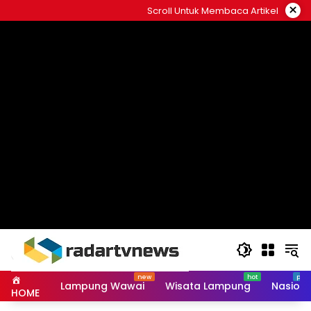
Skip
×
Scroll Untuk Membaca Artikel
to
content
Lampung Wawai
Wisata Lampung
Nasiona
HOME