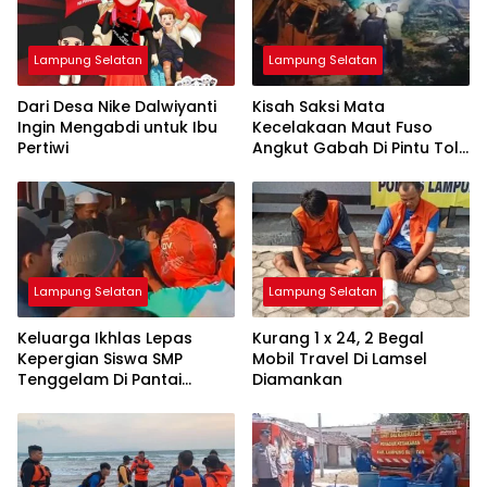
Lampung Selatan
Lampung Selatan
Dari Desa Nike Dalwiyanti
Kisah Saksi Mata
Ingin Mengabdi untuk Ibu
Kecelakaan Maut Fuso
Pertiwi
Angkut Gabah Di Pintu Tol
Bakauheni
Lampung Selatan
Lampung Selatan
Keluarga Ikhlas Lepas
Kurang 1 x 24, 2 Begal
Kepergian Siswa SMP
Mobil Travel Di Lamsel
Tenggelam Di Pantai
Diamankan
Ketang