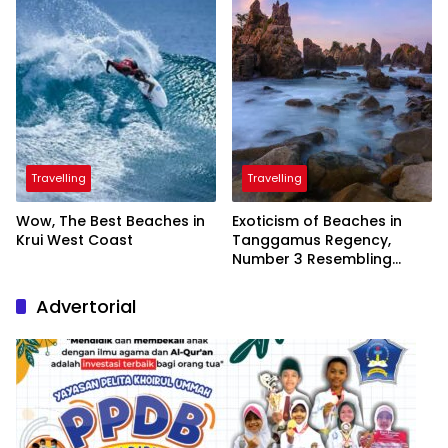
Travelling
Travelling
Wow, The Best Beaches in
Exoticism of Beaches in
Krui West Coast
Tanggamus Regency,
Number 3 Resembling
Nature Paintings
Advertorial