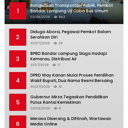
Bangkitkan Transportasi Publik, Pemkot
1
Bandar Lampung Uji Coba Bus Umum
03/08/2026
863
Diduga Aborsi, Pegawai Pemkot Balam
2
Serahkan Diri
30/07/2026
38
BPBD Bandar Lampung Siaga Hadapi
3
Kemarau, Distribusi Air
31/07/2026
17
DPRD Way Kanan Mulai Proses Pemilihan
4
Wakil Bupati, Dua Nama Resmi Bersaing
30/07/2026
16
Gubernur Mirza Tegaskan Pendidikan
5
Putus Rantai Kemiskinan
03/08/2026
8
Merasa Diserang & Difitnah, Wartawan
6
Media Online