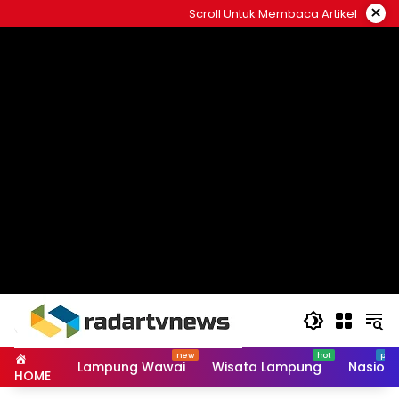
Skip
×
Scroll Untuk Membaca Artikel
to
content
Lampung Wawai
Wisata Lampung
Nasiona
HOME