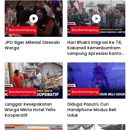
Bandarlampung
Bandarlampung
JPO Siger Milenial Disesaki
Hari Bhakti Imigrasi Ke 74,
Warga
Kakanwil Kemenkumham
Lampung Apresiasi Kantor
Imigrasi Bandar Lampung
Bandarlampung
Bandarlampung
Langgar Kesepakatan
Diduga Pasutri, Curi
Warga Minta Hotel Yello
Handphone Modus Beli
Kooperatif
Uduk