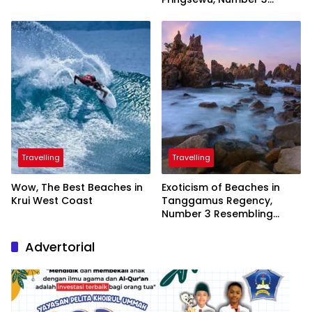
Inaugurated by the
President
Travelling
Travelling
Wow, The Best Beaches in
Exoticism of Beaches in
Krui West Coast
Tanggamus Regency,
Number 3 Resembling
Nature Paintings
Advertorial