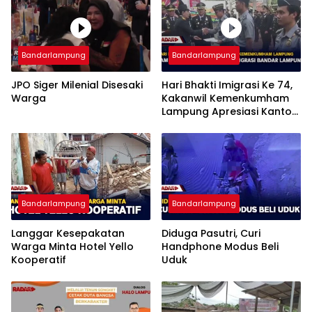
Bandarlampung
Bandarlampung
JPO Siger Milenial Disesaki
Hari Bhakti Imigrasi Ke 74,
Warga
Kakanwil Kemenkumham
Lampung Apresiasi Kantor
Imigrasi Bandar Lampung
Bandarlampung
Bandarlampung
Langgar Kesepakatan
Diduga Pasutri, Curi
Warga Minta Hotel Yello
Handphone Modus Beli
Kooperatif
Uduk