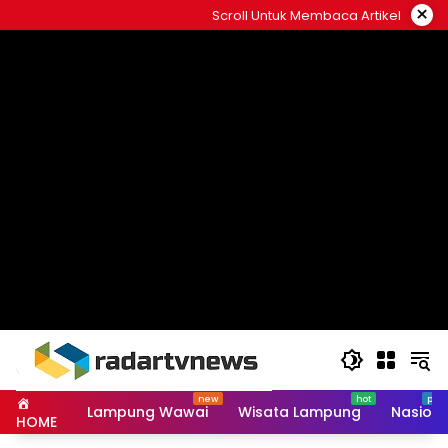
Skip
×
Scroll Untuk Membaca Artikel
to
content
Lampung Wawai
Wisata Lampung
Nasiona
HOME