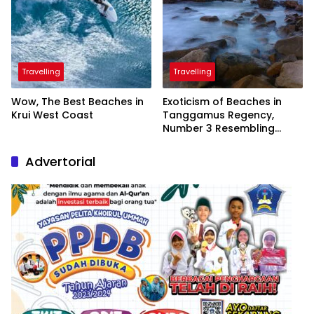
Travelling
Travelling
Wow, The Best Beaches in
Exoticism of Beaches in
Krui West Coast
Tanggamus Regency,
Number 3 Resembling
Nature Paintings
Advertorial