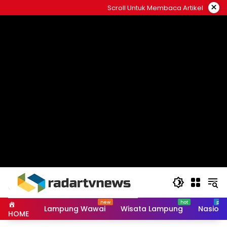
Skip
×
Scroll Untuk Membaca Artikel
to
content
Lampung Wawai
Wisata Lampung
Nasiona
HOME