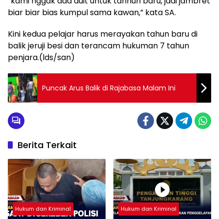
“kami nggak ada duit untuk tahhun baru, jadi jambret
biar biar bias kumpul sama kawan,” kata SA.
Kini kedua pelajar harus merayakan tahun baru di
balik jeruji besi dan terancam hukuman 7 tahun
penjara.(lds/san)
Puncak Arus Balik di Rajabasa Malam Ini
Berita Terkait
Hukum dan Kriminal
Hukum dan Kriminal