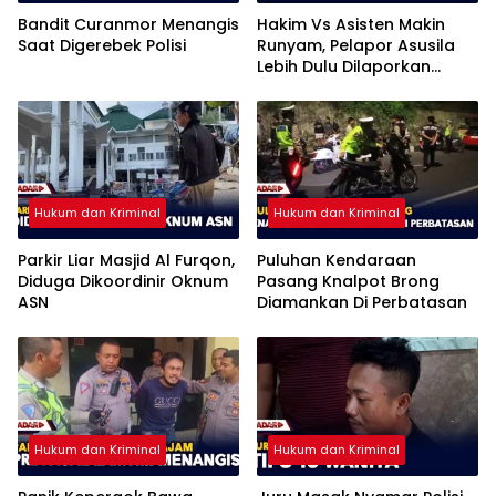
Bandit Curanmor Menangis
Hakim Vs Asisten Makin
Saat Digerebek Polisi
Runyam, Pelapor Asusila
Lebih Dulu Dilaporkan
Penggelapan
Hukum dan Kriminal
Hukum dan Kriminal
Parkir Liar Masjid Al Furqon,
Puluhan Kendaraan
Diduga Dikoordinir Oknum
Pasang Knalpot Brong
ASN
Diamankan Di Perbatasan
Hukum dan Kriminal
Hukum dan Kriminal