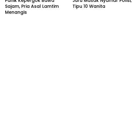
Panik Kepergok Bawa
Juru Masak Nyamar Polisi,
Sajam, Pria Asal Lamtim
Tipu 10 Wanita
Menangis