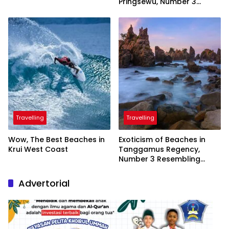
Pringsewu, Number 3
Inaugurated by the
President
Travelling
Travelling
Wow, The Best Beaches in
Exoticism of Beaches in
Krui West Coast
Tanggamus Regency,
Number 3 Resembling
Nature Paintings
Advertorial