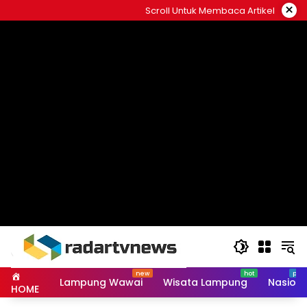
Skip
×
Scroll Untuk Membaca Artikel
to
content
Lampung Wawai
Wisata Lampung
Nasiona
HOME