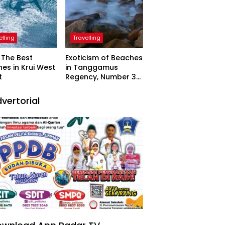
elling
Travelling
The Best
Exoticism of Beaches
es in Krui West
in Tanggamus
t
Regency, Number 3
Resembling Nature
Paintings
vertorial