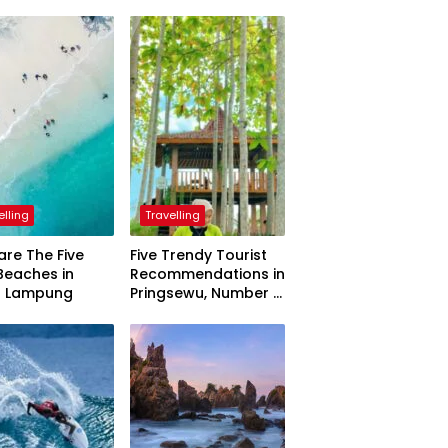
elling
Travelling
are The Five
Five Trendy Tourist
Beaches in
Recommendations in
h Lampung
Pringsewu, Number 3
Inaugurated by the
President