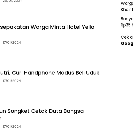
26/01/2024
Warga
Khoir 
Banya
Rp35 
sepakatan Warga Minta Hotel Yello
Cek ar
17/01/2024
Goog
utri, Curi Handphone Modus Beli Uduk
17/01/2024
nun Songket Cetak Duta Bangsa
r
17/01/2024