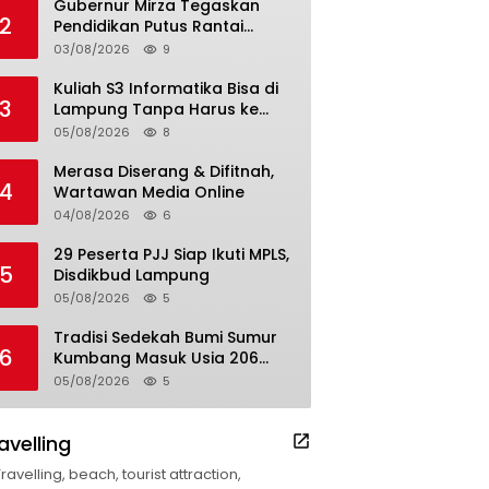
Gubernur Mirza Tegaskan
2
Pendidikan Putus Rantai
Kemiskinan
03/08/2026
9
Kuliah S3 Informatika Bisa di
3
Lampung Tanpa Harus ke
Luar Daerah
05/08/2026
8
Merasa Diserang & Difitnah,
4
Wartawan Media Online
04/08/2026
6
29 Peserta PJJ Siap Ikuti MPLS,
5
Disdikbud Lampung
05/08/2026
5
Tradisi Sedekah Bumi Sumur
6
Kumbang Masuk Usia 206
Tahun
05/08/2026
5
avelling
Travelling, beach, tourist attraction,