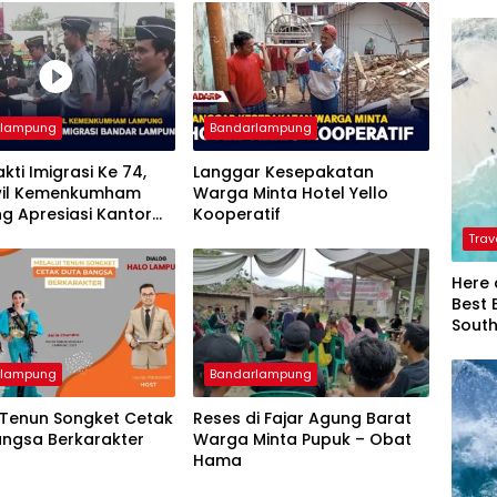
rlampung
Bandarlampung
akti Imigrasi Ke 74,
Langgar Kesepakatan
il Kemenkumham
Warga Minta Hotel Yello
g Apresiasi Kantor
Kooperatif
si Bandar Lampung
Trav
Here 
Best 
Sout
rlampung
Bandarlampung
 Tenun Songket Cetak
Reses di Fajar Agung Barat
angsa Berkarakter
Warga Minta Pupuk – Obat
Hama