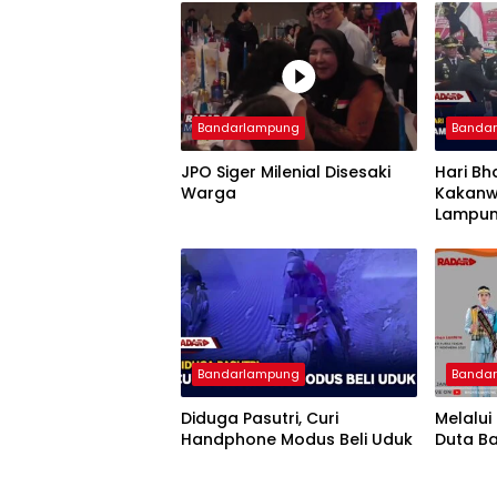
Bandarlampung
Banda
JPO Siger Milenial Disesaki
Hari Bh
Warga
Kakanw
Lampun
Imigra
Bandarlampung
Banda
Diduga Pasutri, Curi
Melalui
Handphone Modus Beli Uduk
Duta B