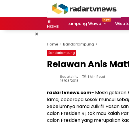
Skip
to
content
Lampung Wawai
Wisat
HOME
×
Home
Bandarlampung
Bandarlampung
Relawan Anis Matt
Redaksirltv
1 Min Read
16/03/2018
radartvnews.com-
Meski gelaran 
lama, beberapa sosok muncul sebaga
Sebelumnya nama Zulkifli Hasan san
calon Presiden RI, tak mau kalah Par
calon Presiden yang merupakan kade