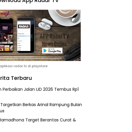
wnload App Radar TV
plikasi radar tv di playstore
rita Terbaru
n Perbaikan Jalan IJD 2026 Tembus Rp1
i Targetkan Berkas Arinal Rampung Bulan
us
Ramadhona Target Berantas Curat &