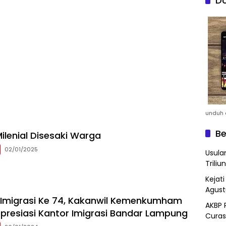
Do
unduh a
Be
ilenial Disesaki Warga
02/01/2025
Usula
Triliun
Kejat
Agust
i Imigrasi Ke 74, Kakanwil Kemenkumham
AKBP 
resiasi Kantor Imigrasi Bandar Lampung
Curas