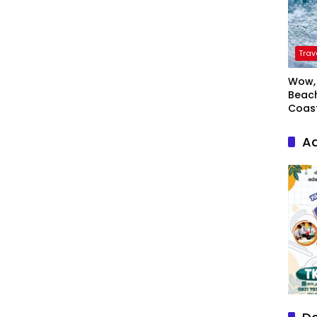
Trav
Wow, 
Beach
Coas
Ad