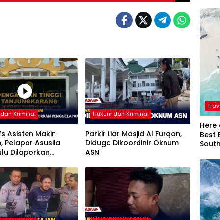
Trav
dan Kriminal
Hukum dan Kriminal
Here 
s Asisten Makin
Parkir Liar Masjid Al Furqon,
Best 
 Pelapor Asusila
Diduga Dikoordinir Oknum
Sout
ulu Dilaporkan
ASN
lapan