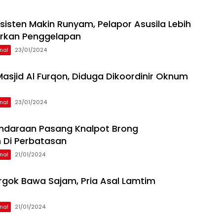
sisten Makin Runyam, Pelapor Asusila Lebih
orkan Penggelapan
nal
23/01/2024
 Masjid Al Furqon, Diduga Dikoordinir Oknum
nal
23/01/2024
ndaraan Pasang Knalpot Brong
 Di Perbatasan
nal
21/01/2024
rgok Bawa Sajam, Pria Asal Lamtim
nal
21/01/2024