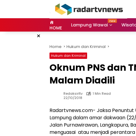
Skip
to
content
Lampung Wawai
Wisat
HOME
×
Home
Hukum dan Kriminal
Hukum dan Kriminal
Oknum PNS dan TNI
Malam Diadili
Redaksirltv
1 Min Read
22/10/2018
Radartvnews.com- Jaksa Penuntut U
Lampung dalam amar dakwaan (22/1
Jalan Purnawirawan, Langkapura, B
menguasai atau menjadi perantara ju