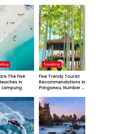
elling
Travelling
are The Five
Five Trendy Tourist
Beaches in
Recommendations in
h Lampung
Pringsewu, Number 3
Inaugurated by the
President