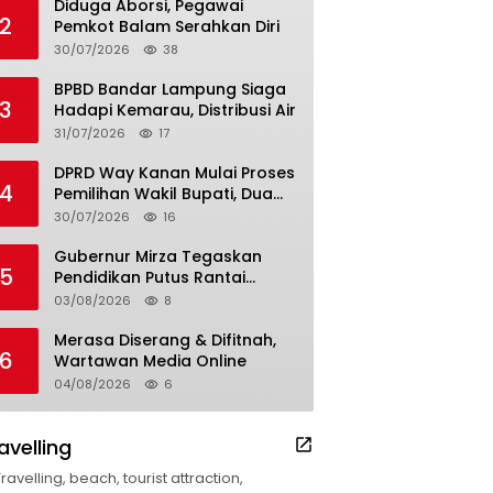
Diduga Aborsi, Pegawai
2
Pemkot Balam Serahkan Diri
30/07/2026
38
BPBD Bandar Lampung Siaga
3
Hadapi Kemarau, Distribusi Air
31/07/2026
17
DPRD Way Kanan Mulai Proses
4
Pemilihan Wakil Bupati, Dua
Nama Resmi Bersaing
30/07/2026
16
Gubernur Mirza Tegaskan
5
Pendidikan Putus Rantai
Kemiskinan
03/08/2026
8
Merasa Diserang & Difitnah,
6
Wartawan Media Online
04/08/2026
6
avelling
Travelling, beach, tourist attraction,