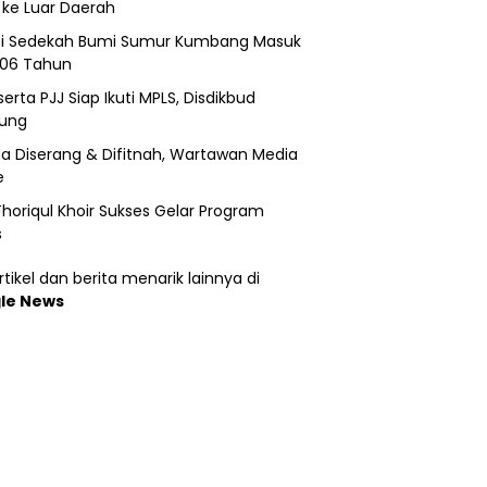
 ke Luar Daerah
si Sedekah Bumi Sumur Kumbang Masuk
206 Tahun
erta PJJ Siap Ikuti MPLS, Disdikbud
ung
a Diserang & Difitnah, Wartawan Media
e
horiqul Khoir Sukses Gelar Program
s
tikel dan berita menarik lainnya di
le News