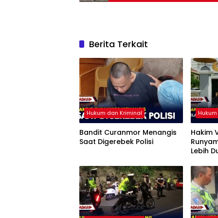
Berita Terkait
Hukum dan Kriminal
Hukum 
Bandit Curanmor Menangis
Hakim V
Saat Digerebek Polisi
Runyam,
Lebih D
Pengge