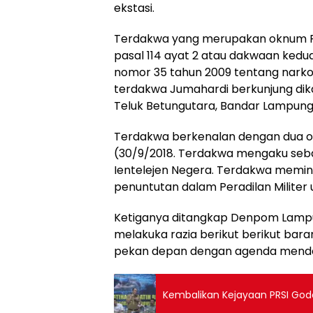
ekstasi.
Terdakwa yang merupakan oknum P
pasal 114 ayat 2 atau dakwaan kedu
nomor 35 tahun 2009 tentang narkot
terdakwa Jumahardi berkunjung dika
Teluk Betungutara, Bandar Lampung
Terdakwa berkenalan dengan dua o
(30/9/2018. Terdakwa mengaku seba
Ientelejen Negera. Terdakwa memin
penuntutan dalam Peradilan Militer 
Ketiganya ditangkap Denpom Lampu
melakuka razia berikut berikut barang
pekan depan dengan agenda menden
Kembalikan Kejayaan PRSI Godo