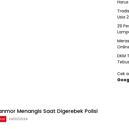
Harus
Tradi
Usia 
29 Pes
Lamp
Meras
Onlin
DKM T
Tebu
Cek ar
Goog
anmor Menangis Saat Digerebek Polisi
nal
24/01/2024