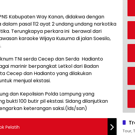
NS Kabupaten Way Kanan, didakwa dengan
a dalam pasal 112 ayat 2 undang undang narkotika
ika. Terungkapya perkara ini berawal dari
wasan karaoke Wijaya Kusuma di jalan Soesilo,
.
knum TNI serda Cecep dan Serda Hadianto
gai marinir berpangkat Letkol dari Badan
ta Cecep dan Hadianto yang dilakukan
untuk menjual ekstasi.
ng dan Kepolisian Polda Lampung yang
 bukti 100 butir pil ekstasi. Sidang dilanjutkan
garkan keterangan saksi.(lds/san)
Tr
k Pelatih
Tour, 