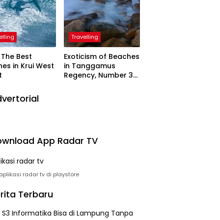
elling
Travelling
The Best
Exoticism of Beaches
es in Krui West
in Tanggamus
t
Regency, Number 3
Resembling Nature
Paintings
vertorial
wnload App Radar TV
plikasi radar tv di playstore
rita Terbaru
h S3 Informatika Bisa di Lampung Tanpa