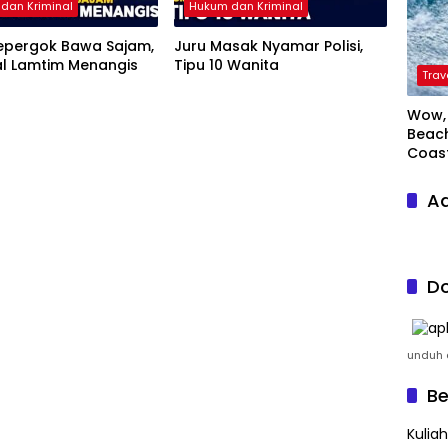
dan Kriminal
Hukum dan Kriminal
Kepergok Bawa Sajam,
Juru Masak Nyamar Polisi,
al Lamtim Menangis
Tipu 10 Wanita
Trav
Wow, 
Beach
Coas
Ad
Do
unduh a
Be
Kulia