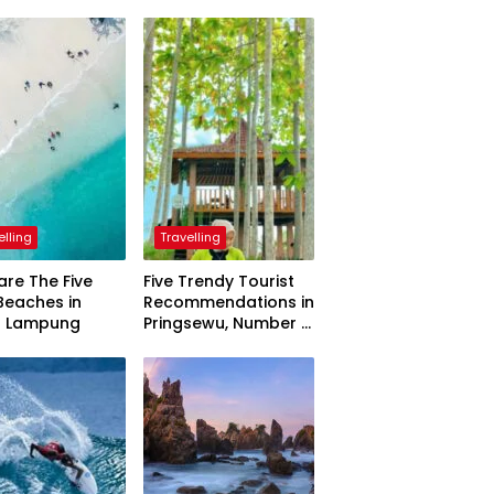
elling
Travelling
are The Five
Five Trendy Tourist
Beaches in
Recommendations in
h Lampung
Pringsewu, Number 3
Inaugurated by the
President