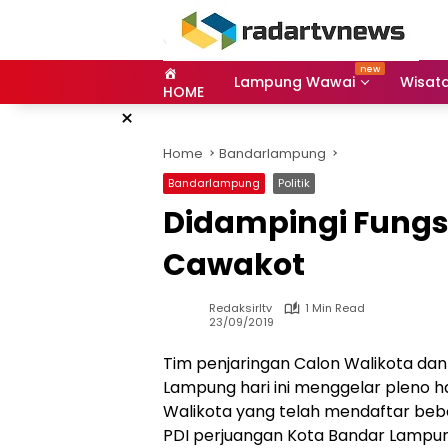
Skip
to
content
Lampung Wawai
Wisat
HOME
×
Home
Bandarlampung
Bandarlampung
Politik
Didampingi Fungsi
Cawakot
Redaksirltv
1 Min Read
23/09/2019
Tim penjaringan Calon Walikota dan
Lampung hari ini menggelar pleno ha
Walikota yang telah mendaftar bebera
PDI perjuangan Kota Bandar Lampun