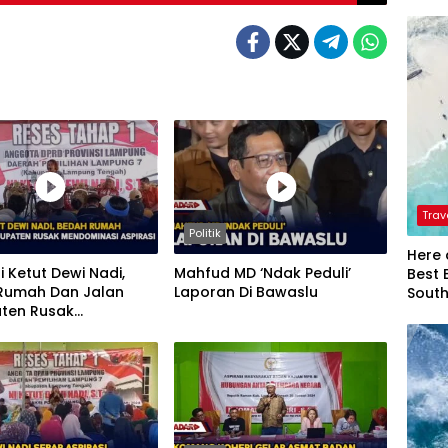
Trav
Politik
Here 
i Ketut Dewi Nadi,
Mahfud MD ‘Ndak Peduli’
Best 
Rumah Dan Jalan
Laporan Di Bawaslu
Sout
ten Rusak
nasi Aspirasi