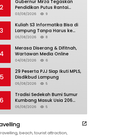
Gubernur Mirza Tegaskan
2
Pendidikan Putus Rantai
Kemiskinan
03/08/2026
9
Kuliah S3 Informatika Bisa di
3
Lampung Tanpa Harus ke
Luar Daerah
05/08/2026
8
Merasa Diserang & Difitnah,
4
Wartawan Media Online
04/08/2026
6
29 Peserta PJJ Siap Ikuti MPLS,
5
Disdikbud Lampung
05/08/2026
5
Tradisi Sedekah Bumi Sumur
6
Kumbang Masuk Usia 206
Tahun
05/08/2026
5
avelling
Travelling, beach, tourist attraction,