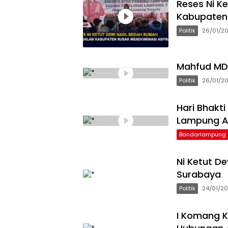
Reses Ni K
Kabupaten 
Politik
26/01/2
Mahfud MD 
Politik
26/01/2
Hari Bhakt
Lampung Ap
Bandarlampung
Ni Ketut D
Surabaya
Politik
24/01/2
I Komang K