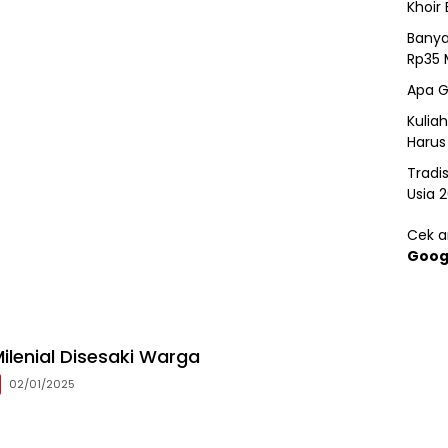
Khoir 
Banya
Rp35 
Apa G
Kulia
Harus
Tradi
Usia 
Cek ar
Goog
ilenial Disesaki Warga
02/01/2025