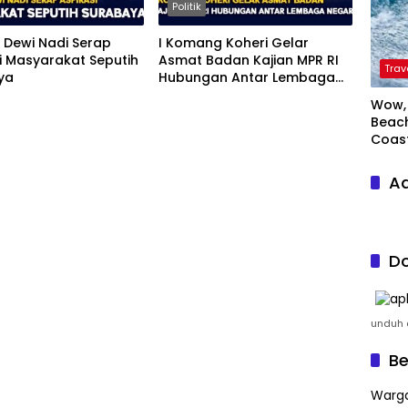
Politik
t Dewi Nadi Serap
I Komang Koheri Gelar
i Masyarakat Seputih
Asmat Badan Kajian MPR RI
Trav
ya
Hubungan Antar Lembaga
Negara
Wow, 
Beach
Coas
Ad
Do
unduh a
Be
Warga