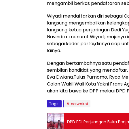
mengambil berkas pendaftaran seb
Wiyadi mendaftarkan diri sebagai Ca
langsung mengembalikan kelengkap
langsung ketua penjaringan Dedi Yu
Navindra. menurut Wiyadi, majunya i
sebagai kader partai,dirinya siap u
lainya.
Dengan bertambahnya satu pendafta
sembilan kandidat yang mendaftar, 
Eva Dwiana,Tulus Purnomo, Ryco Me
Calon Wakil Wali Kota Yakni Frans A
akan kita bawa ke DPP melaui DPD
Tags:
calwakot
DPD PDI Perjuangan Buka Penj