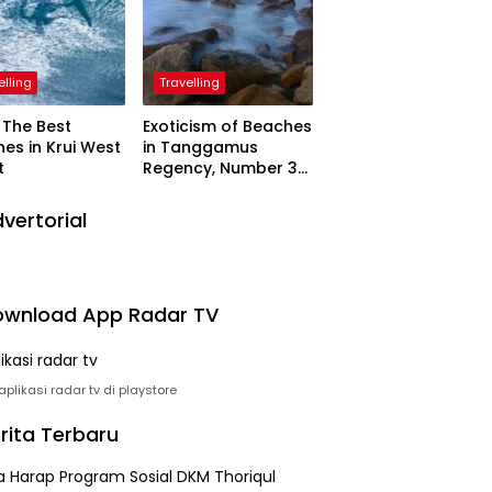
elling
Travelling
The Best
Exoticism of Beaches
es in Krui West
in Tanggamus
t
Regency, Number 3
Resembling Nature
Paintings
vertorial
wnload App Radar TV
plikasi radar tv di playstore
rita Terbaru
 Harap Program Sosial DKM Thoriqul