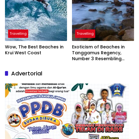
Travelling
Travelling
Wow, The Best Beaches in
Exoticism of Beaches in
Krui West Coast
Tanggamus Regency,
Number 3 Resembling
Nature Paintings
Advertorial