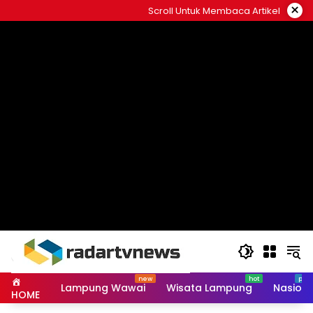
Skip
×
Scroll Untuk Membaca Artikel
to
content
Lampung Wawai
Wisata Lampung
Nasiona
HOME