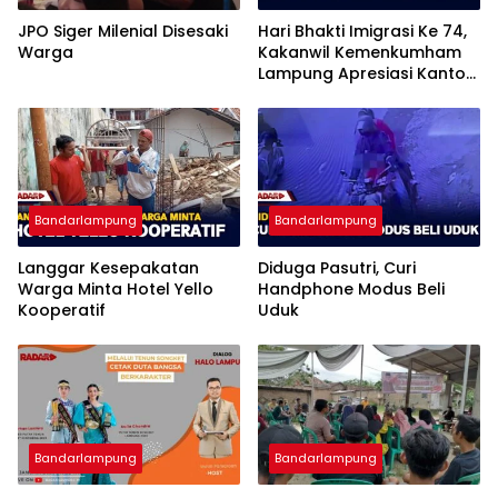
JPO Siger Milenial Disesaki
Hari Bhakti Imigrasi Ke 74,
Warga
Kakanwil Kemenkumham
Lampung Apresiasi Kantor
Imigrasi Bandar Lampung
Bandarlampung
Bandarlampung
Langgar Kesepakatan
Diduga Pasutri, Curi
Warga Minta Hotel Yello
Handphone Modus Beli
Kooperatif
Uduk
Bandarlampung
Bandarlampung