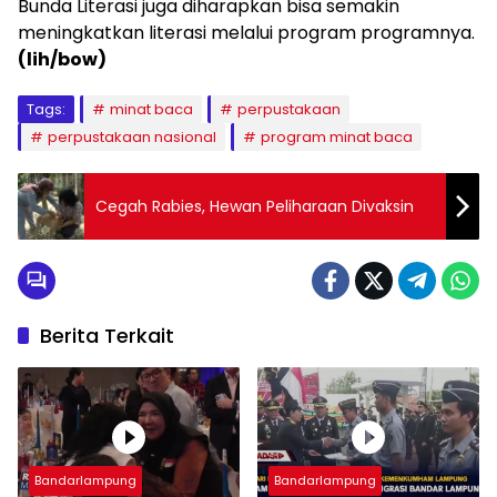
Bunda Literasi juga diharapkan bisa semakin
meningkatkan literasi melalui program programnya.
(lih/bow)
Tags:
minat baca
perpustakaan
perpustakaan nasional
program minat baca
Cegah Rabies, Hewan Peliharaan Divaksin
Berita Terkait
Bandarlampung
Bandarlampung