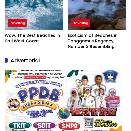
Travelling
Travelling
Wow, The Best Beaches in
Exoticism of Beaches in
Krui West Coast
Tanggamus Regency,
Number 3 Resembling
Nature Paintings
Advertorial