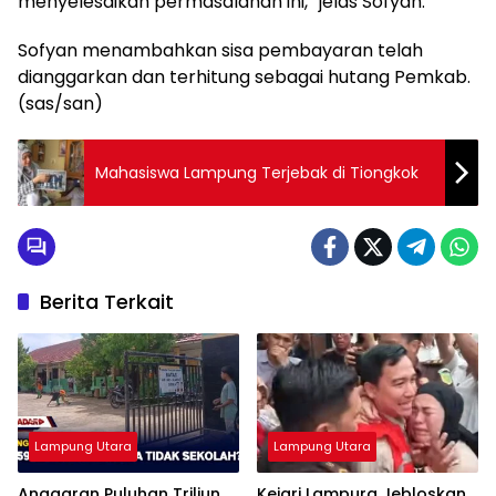
menyelesaikan permasalahan ini,” jelas Sofyan.
Sofyan menambahkan sisa pembayaran telah
dianggarkan dan terhitung sebagai hutang Pemkab.
(sas/san)
Mahasiswa Lampung Terjebak di Tiongkok
Berita Terkait
Lampung Utara
Lampung Utara
Anggaran Puluhan Triliun,
Kejari Lampura Jebloskan