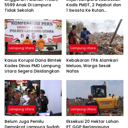
5599 Anak Di Lampura
Kadis PMDT, 2 Pejabat dan
Tidak Sekolah
1 Swasta Ke Rutan
Kotabumi
Lampung Utara
Lampung Utara
Kasus Korupsi Dana Bimtek
Kebakaran TPA Alamkari
Kades Dinas PMD Lampung
Meluas, Warga Sesak
Utara Segera Disidangkan
Nafas
Lampung Utara
Lampung Utara
Belum Juga Pemilu
Eksekusi 20 Hektar Lahan
Demokrat Lampura Sudah
PT GGP Berlangsung