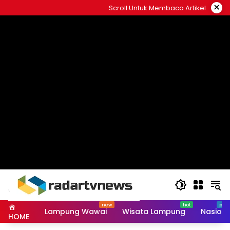
Skip
×
Scroll Untuk Membaca Artikel
to
content
Lampung Wawai
Wisata Lampung
Nasiona
HOME