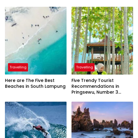
Travelling
Travelling
Here are The Five Best
Five Trendy Tourist
Beaches in South Lampung
Recommendations in
Pringsewu, Number 3
Inaugurated by the
President