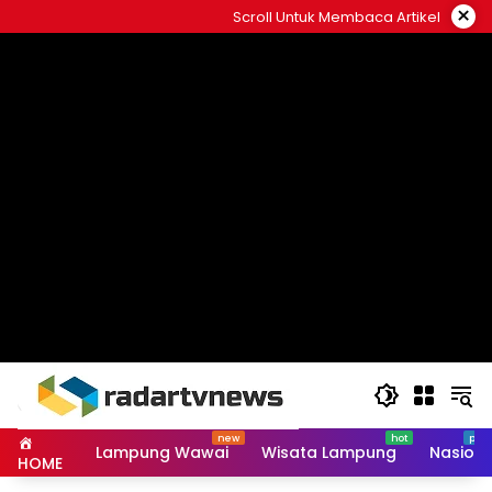
Skip
×
Scroll Untuk Membaca Artikel
to
content
Lampung Wawai
Wisata Lampung
Nasiona
HOME