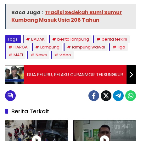
Baca Juga :
Tradisi Sedekah Bumi Sumur
Kumbang Masuk Usia 206 Tahun
Tags:
BADAK
berita lampung
berita terkini
HARGA
Lampung
lampung wawai
liga
MATI
News
video
DUA PELURU, PELAKU CURANMOR TERSUNGKUR
Berita Terkait