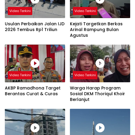
Video Terkini
Video Terkini
Usulan Perbaikan Jalan IJD
Kejati Targetkan Berkas
2026 Tembus Rp1 Triliun
Arinal Rampung Bulan
Agustus
Video Terkini
Video Terkini
AKBP Ramadhona Target
Warga Harap Program
Berantas Curat & Curas
Sosial DKM Thoriqul Khoir
Berlanjut