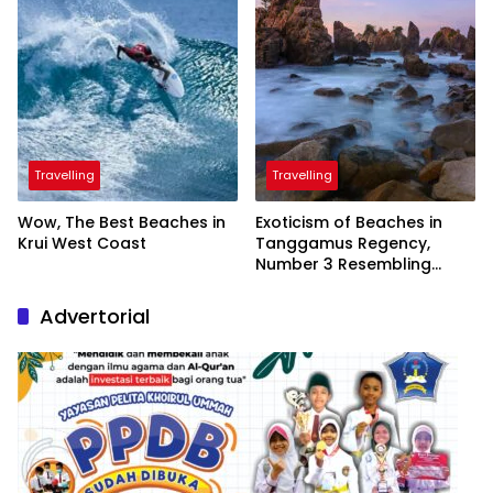
Travelling
Travelling
Wow, The Best Beaches in
Exoticism of Beaches in
Krui West Coast
Tanggamus Regency,
Number 3 Resembling
Nature Paintings
Advertorial