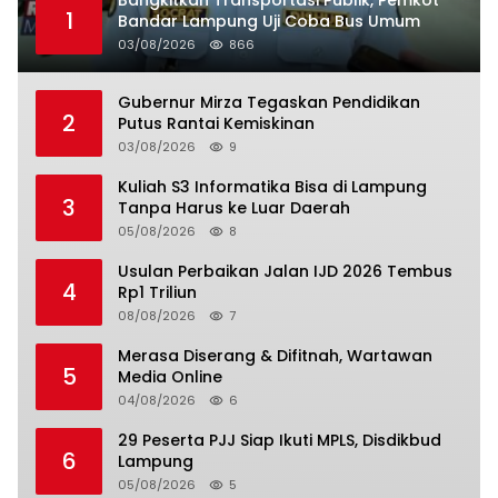
1
Bandar Lampung Uji Coba Bus Umum
03/08/2026
866
Gubernur Mirza Tegaskan Pendidikan
2
Putus Rantai Kemiskinan
03/08/2026
9
Kuliah S3 Informatika Bisa di Lampung
3
Tanpa Harus ke Luar Daerah
05/08/2026
8
Usulan Perbaikan Jalan IJD 2026 Tembus
4
Rp1 Triliun
08/08/2026
7
Merasa Diserang & Difitnah, Wartawan
5
Media Online
04/08/2026
6
29 Peserta PJJ Siap Ikuti MPLS, Disdikbud
6
Lampung
05/08/2026
5