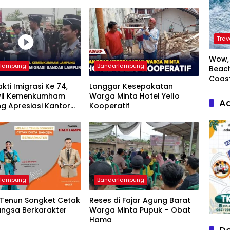
Trav
Wow, 
rlampung
Bandarlampung
Beach
Coas
akti Imigrasi Ke 74,
Langgar Kesepakatan
il Kemenkumham
Warga Minta Hotel Yello
Ad
g Apresiasi Kantor
Kooperatif
si Bandar Lampung
rlampung
Bandarlampung
 Tenun Songket Cetak
Reses di Fajar Agung Barat
angsa Berkarakter
Warga Minta Pupuk – Obat
Hama