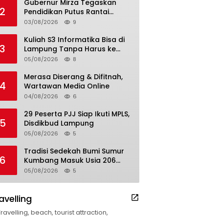
Gubernur Mirza Tegaskan
2
Pendidikan Putus Rantai
Kemiskinan
03/08/2026
9
Kuliah S3 Informatika Bisa di
3
Lampung Tanpa Harus ke
Luar Daerah
05/08/2026
8
Merasa Diserang & Difitnah,
4
Wartawan Media Online
04/08/2026
6
29 Peserta PJJ Siap Ikuti MPLS,
5
Disdikbud Lampung
05/08/2026
5
Tradisi Sedekah Bumi Sumur
6
Kumbang Masuk Usia 206
Tahun
05/08/2026
5
avelling
Travelling, beach, tourist attraction,