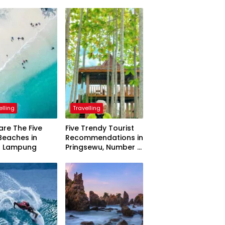
elling
Travelling
are The Five
Five Trendy Tourist
Beaches in
Recommendations in
h Lampung
Pringsewu, Number 3
Inaugurated by the
President