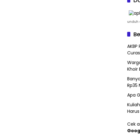
Do
unduh a
Be
AKBP 
Curas
Warga
Khoir 
Banya
Rp35 
Apa G
Kulia
Harus
Cek ar
Goog