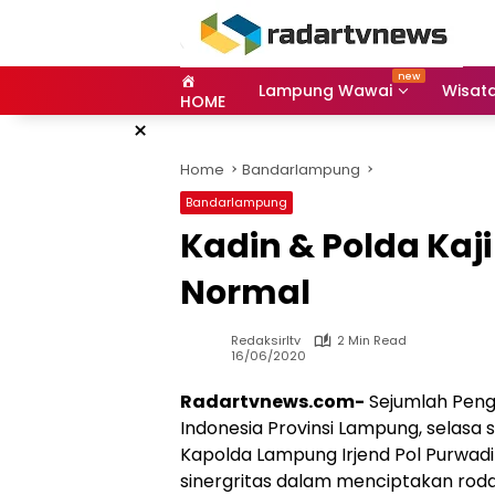
Skip
to
content
Lampung Wawai
Wisat
HOME
×
Home
Bandarlampung
Bandarlampung
Kadin & Polda Kaj
Normal
Redaksirltv
2 Min Read
16/06/2020
Radartvnews.com-
Sejumlah Peng
Indonesia Provinsi Lampung, selasa
Kapolda Lampung Irjend Pol Purwadi
sinergritas dalam menciptakan ro