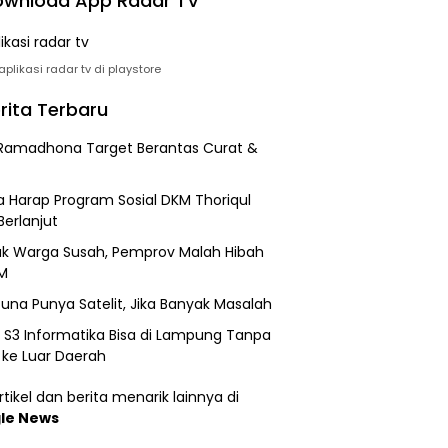
wnload App Radar TV
plikasi radar tv di playstore
rita Terbaru
Ramadhona Target Berantas Curat &
 Harap Program Sosial DKM Thoriqul
Berlanjut
k Warga Susah, Pemprov Malah Hibah
M
una Punya Satelit, Jika Banyak Masalah
h S3 Informatika Bisa di Lampung Tanpa
 ke Luar Daerah
tikel dan berita menarik lainnya di
le News