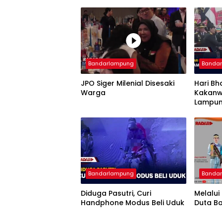
Bandarlampung
Banda
JPO Siger Milenial Disesaki
Hari Bh
Warga
Kakanw
Lampun
Imigra
Bandarlampung
Banda
Diduga Pasutri, Curi
Melalui
Handphone Modus Beli Uduk
Duta B