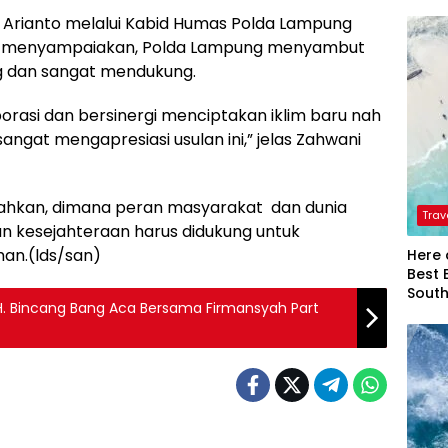
 Arianto melalui Kabid Humas Polda Lampung
d menyampaiakan, Polda Lampung menyambut
g dan sangat mendukung.
rasi dan bersinergi menciptakan iklim baru nah
a sangat mengapresiasi usulan ini,” jelas Zahwani
mbahkan, dimana peran masyarakat dan dunia
Trav
 kesejahteraan harus didukung untuk
an.(lds/san)
Here 
Best 
Sout
H. Bincang Bang Aca Bersama Firmansyah Part