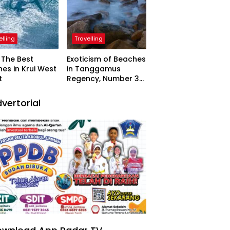
elling
Travelling
The Best
Exoticism of Beaches
es in Krui West
in Tanggamus
t
Regency, Number 3
Resembling Nature
Paintings
vertorial