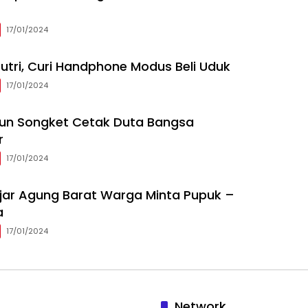
17/01/2024
utri, Curi Handphone Modus Beli Uduk
17/01/2024
nun Songket Cetak Duta Bangsa
r
17/01/2024
ajar Agung Barat Warga Minta Pupuk –
a
17/01/2024
Network