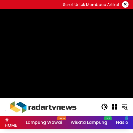
Skip
×
Scroll Untuk Membaca Artikel
to
content
Lampung Wawai
Wisata Lampung
Nasiona
HOME