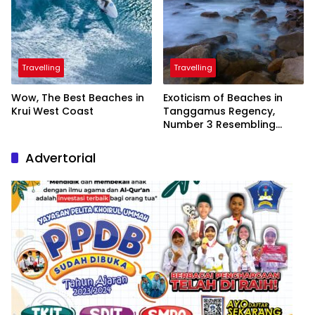
Travelling
Travelling
Wow, The Best Beaches in
Exoticism of Beaches in
Krui West Coast
Tanggamus Regency,
Number 3 Resembling
Nature Paintings
Advertorial