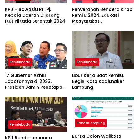
KPU – Bawaslu RI : Pj.
Penyerahan Bendera Kirab
Kepala Daerah Dilarang
Pemilu 2024, Edukasi
Ikut Pilkada Serentak 2024
Masyarakat
Bandarlampung
Menentukan Pilihan
Pemilukada
Pemilukada
17 Gubernur Akhiri
Libur Kerja Saat Pemilu,
Jabatannya di 2023,
Begini Kata Kadisnaker
Presiden Jamin Penetapan
Lampung
PJ Gubernur Dilakukan
Secara Transparan
Bandarlampung
Pemilukada
Bursa Calon Walikota
KPU Bandarlampung