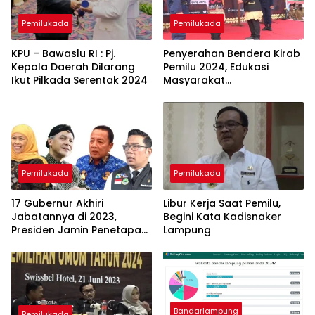
Pemilukada
Pemilukada
KPU – Bawaslu RI : Pj.
Penyerahan Bendera Kirab
Kepala Daerah Dilarang
Pemilu 2024, Edukasi
Ikut Pilkada Serentak 2024
Masyarakat
Bandarlampung
Menentukan Pilihan
Pemilukada
Pemilukada
17 Gubernur Akhiri
Libur Kerja Saat Pemilu,
Jabatannya di 2023,
Begini Kata Kadisnaker
Presiden Jamin Penetapan
Lampung
PJ Gubernur Dilakukan
Secara Transparan
Bandarlampung
Pemilukada