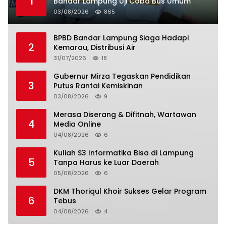
1
Bandar Lampung Uji Coba Bus Umum
03/08/2026
865
BPBD Bandar Lampung Siaga Hadapi
2
Kemarau, Distribusi Air
31/07/2026
18
Gubernur Mirza Tegaskan Pendidikan
3
Putus Rantai Kemiskinan
03/08/2026
9
Merasa Diserang & Difitnah, Wartawan
4
Media Online
04/08/2026
6
Kuliah S3 Informatika Bisa di Lampung
5
Tanpa Harus ke Luar Daerah
05/08/2026
6
DKM Thoriqul Khoir Sukses Gelar Program
6
Tebus
04/08/2026
4