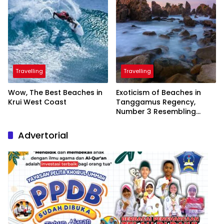
Travelling
Travelling
Wow, The Best Beaches in
Exoticism of Beaches in
Krui West Coast
Tanggamus Regency,
Number 3 Resembling
Nature Paintings
Advertorial