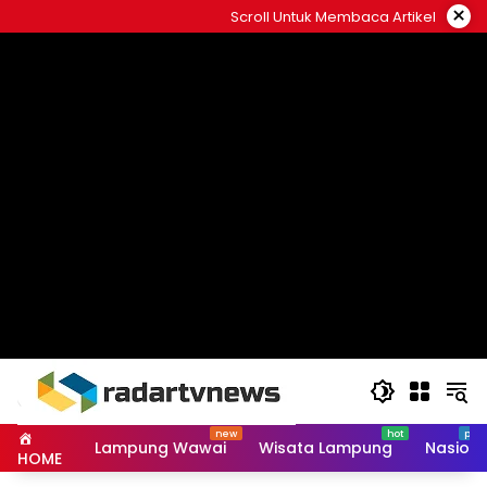
Skip
×
Scroll Untuk Membaca Artikel
to
content
Lampung Wawai
Wisata Lampung
Nasiona
HOME