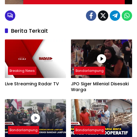
Berita Terkait
Breaking News
Bandarlampung
Live Streaming Radar TV
JPO Siger Milenial Disesaki
Warga
Bandarlampung
Bandarlampung