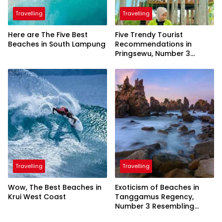
Travelling
Travelling
Here are The Five Best
Five Trendy Tourist
Beaches in South Lampung
Recommendations in
Pringsewu, Number 3
Inaugurated by the
President
Travelling
Travelling
Wow, The Best Beaches in
Exoticism of Beaches in
Krui West Coast
Tanggamus Regency,
Number 3 Resembling
Nature Paintings