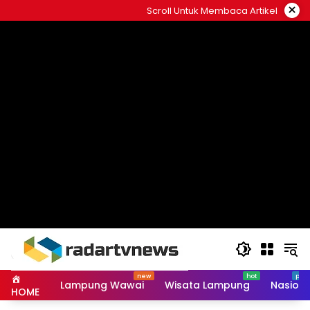
Skip
×
Scroll Untuk Membaca Artikel
to
content
Lampung Wawai
Wisata Lampung
Nasiona
HOME