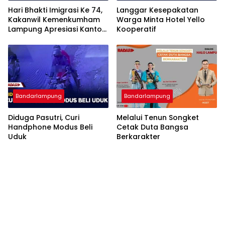
Hari Bhakti Imigrasi Ke 74,
Langgar Kesepakatan
Kakanwil Kemenkumham
Warga Minta Hotel Yello
Lampung Apresiasi Kantor
Kooperatif
Imigrasi Bandar Lampung
Bandarlampung
Bandarlampung
Diduga Pasutri, Curi
Melalui Tenun Songket
Handphone Modus Beli
Cetak Duta Bangsa
Uduk
Berkarakter