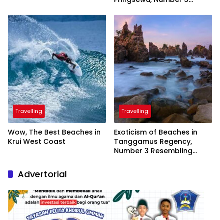
Inaugurated by the
President
Travelling
Travelling
Wow, The Best Beaches in
Exoticism of Beaches in
Krui West Coast
Tanggamus Regency,
Number 3 Resembling
Nature Paintings
Advertorial