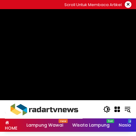
Skip
×
Scroll Untuk Membaca Artikel
to
content
Lampung Wawai
Wisata Lampung
Nasiona
HOME