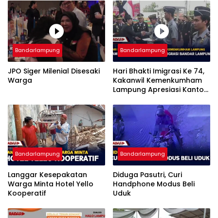
Bandarlampung
Bandarlampung
JPO Siger Milenial Disesaki
Hari Bhakti Imigrasi Ke 74,
Warga
Kakanwil Kemenkumham
Lampung Apresiasi Kantor
Imigrasi Bandar Lampung
Bandarlampung
Bandarlampung
Langgar Kesepakatan
Diduga Pasutri, Curi
Warga Minta Hotel Yello
Handphone Modus Beli
Kooperatif
Uduk