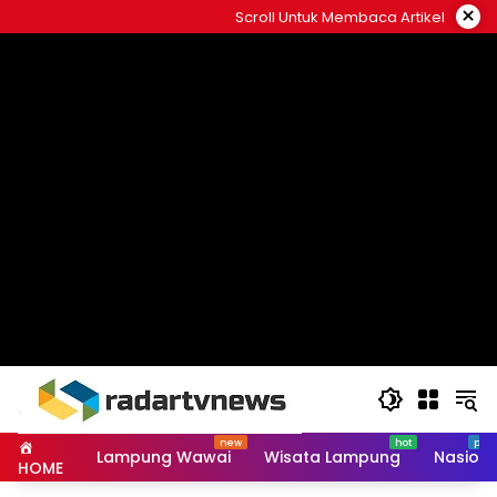
Skip
×
Scroll Untuk Membaca Artikel
to
content
Lampung Wawai
Wisata Lampung
Nasiona
HOME