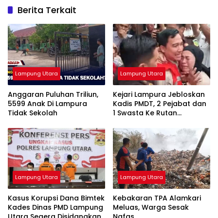
Berita Terkait
Lampung Utara
Lampung Utara
Anggaran Puluhan Triliun,
Kejari Lampura Jebloskan
5599 Anak Di Lampura
Kadis PMDT, 2 Pejabat dan
Tidak Sekolah
1 Swasta Ke Rutan
Kotabumi
Lampung Utara
Lampung Utara
Kasus Korupsi Dana Bimtek
Kebakaran TPA Alamkari
Kades Dinas PMD Lampung
Meluas, Warga Sesak
Utara Segera Disidangkan
Nafas