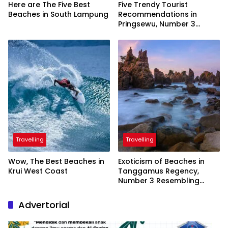
Here are The Five Best
Five Trendy Tourist
Beaches in South Lampung
Recommendations in
Pringsewu, Number 3
Inaugurated by the
President
Travelling
Travelling
Wow, The Best Beaches in
Exoticism of Beaches in
Krui West Coast
Tanggamus Regency,
Number 3 Resembling
Nature Paintings
Advertorial