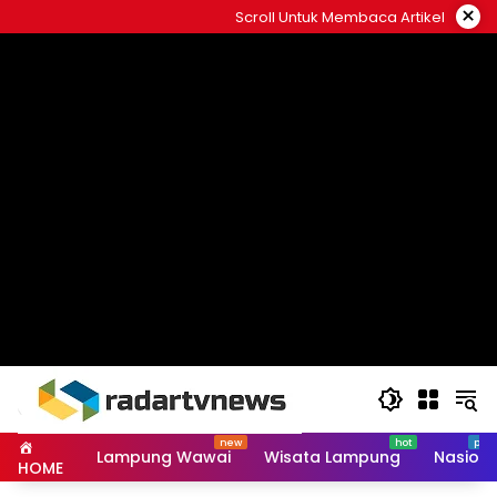
Skip
×
Scroll Untuk Membaca Artikel
to
content
Lampung Wawai
Wisata Lampung
Nasiona
HOME