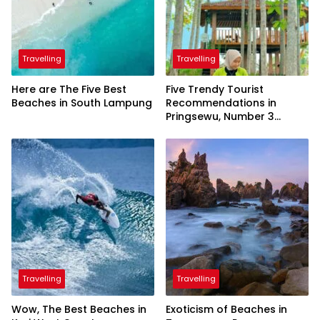
Travelling
Travelling
Here are The Five Best
Five Trendy Tourist
Beaches in South Lampung
Recommendations in
Pringsewu, Number 3
Inaugurated by the
President
Travelling
Travelling
Wow, The Best Beaches in
Exoticism of Beaches in