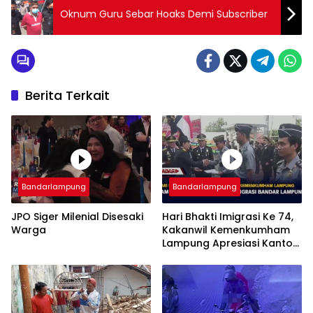
Oknum Guru Sebar Hoaks Demi Subscriber
Berita Terkait
Bandarlampung
Bandarlampung
JPO Siger Milenial Disesaki
Hari Bhakti Imigrasi Ke 74,
Warga
Kakanwil Kemenkumham
Lampung Apresiasi Kantor
Imigrasi Bandar Lampung