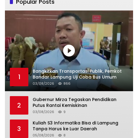
Popular Posts
Bangkitkan Transportasi Publik, Pemkot
1
Bandar Lampung Uji Coba Bus Umum
03/08/2026
866
Gubernur Mirza Tegaskan Pendidikan
2
Putus Rantai Kemiskinan
03/08/2026
9
Kuliah S3 Informatika Bisa di Lampung
3
Tanpa Harus ke Luar Daerah
05/08/2026
8