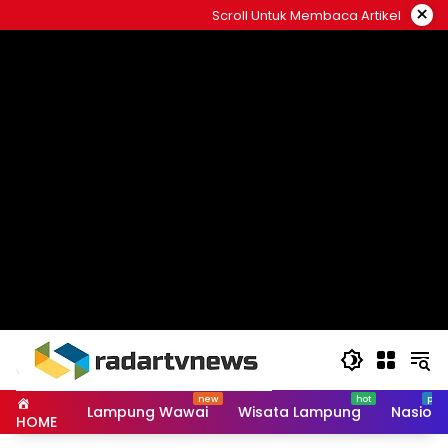
Skip
×
Scroll Untuk Membaca Artikel
to
content
Lampung Wawai
Wisata Lampung
Nasiona
HOME