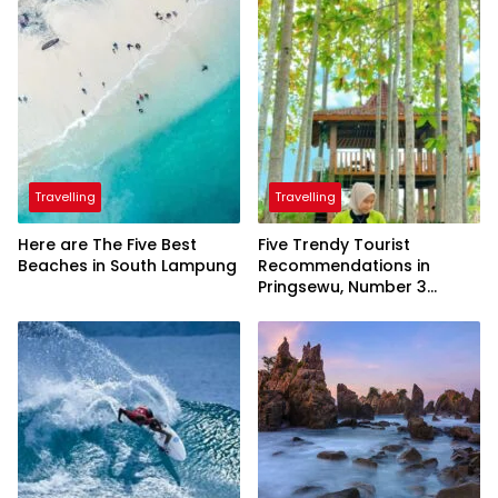
Travelling
Travelling
Here are The Five Best
Five Trendy Tourist
Beaches in South Lampung
Recommendations in
Pringsewu, Number 3
Inaugurated by the
President