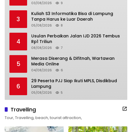
03/08/2026
9
Kuliah S3 Informatika Bisa di Lampung
3
Tanpa Harus ke Luar Daerah
05/08/2026
8
Usulan Perbaikan Jalan IJD 2026 Tembus
4
Rp1 Triliun
08/08/2026
7
Merasa Diserang & Difitnah, Wartawan
5
Media Online
04/08/2026
6
29 Peserta PJJ Siap Ikuti MPLS, Disdikbud
6
Lampung
05/08/2026
5
Travelling
Tour, Travelling, beach, tourist attraction,