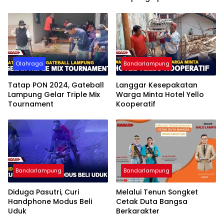
Imigrasi Bandar Lampung
Olahraga
Bandarlampung
Tatap PON 2024, Gateball
Langgar Kesepakatan
Lampung Gelar Triple Mix
Warga Minta Hotel Yello
Tournament
Kooperatif
Bandarlampung
Bandarlampung
Diduga Pasutri, Curi
Melalui Tenun Songket
Handphone Modus Beli
Cetak Duta Bangsa
Uduk
Berkarakter