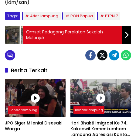
(ldm/san)
Tags:
Atlet Lampung
PON Papua
PTPN 7
Omset Pedagang Peralatan Sekolah
Melonjak
Berita Terkait
Bandarlampung
Bandarlampung
JPO Siger Milenial Disesaki
Hari Bhakti Imigrasi Ke 74,
Warga
Kakanwil Kemenkumham
Lampung Apresiasi Kantor